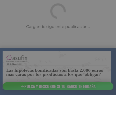
COMPARADOR DE SEGUROS DE VIDA
SUJETO A LA
REGULACIÓN DE LA DIRECCIÓN GENERAL DE
SEGUROS
PULSA Y DESCUBRE SI TU BANCO TE ENGAÑA
ESTA ES LA
INFORMACIÓN
SOBRE
SEGURCHOLLO QUE DEBES DE CONOCER:
91 218
93 299
Contacto
NOTA LEGAL
45 83
85 07