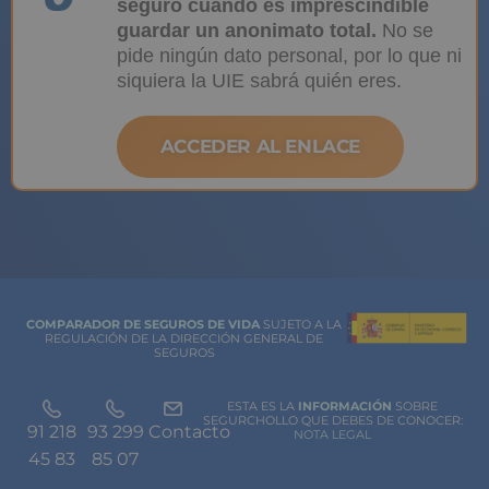
seguro cuando es imprescindible
guardar un anonimato total.
No se
pide ningún dato personal, por lo que ni
siquiera la UIE sabrá quién eres.
ACCEDER AL ENLACE
COMPARADOR DE SEGUROS DE VIDA
SUJETO A LA
REGULACIÓN DE LA DIRECCIÓN GENERAL DE
SEGUROS
ESTA ES LA
INFORMACIÓN
SOBRE
SEGURCHOLLO QUE DEBES DE CONOCER:
91 218
93 299
Contacto
NOTA LEGAL
45 83
85 07