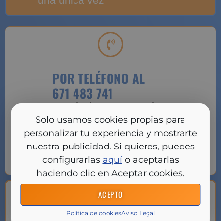
una única vez
POR TELÉFONO AL
671 483 741
Horario de 9:00 a 17:00 horas.
Si se añade el
prefijo #31#,
la llamada
Solo usamos cookies propias para
será con número oculto.
personalizar tu experiencia y mostrarte
nuestra publicidad. Si quieres, puedes
LLAMAR AHORA
configurarlas
aquí
o aceptarlas
haciendo clic en Aceptar cookies.
ACEPTO
Política de cookies
Aviso Legal