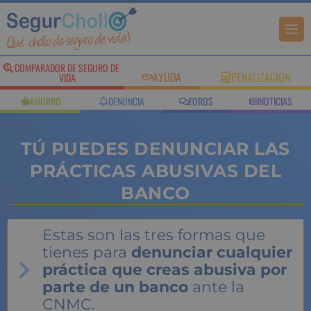
COMPARADOR DE SEGURO DE
AYUDA
PENALIZACIÓN
VIDA
AHORRO
DENUNCIA
FOROS
NOTICIAS
TÚ PUEDES DENUNCIAR LAS
PRÁCTICAS ABUSIVAS DEL
BANCO
Estas son las tres formas que
tienes para
denunciar cualquier
práctica que creas abusiva por
parte de un banco
ante la
CNMC.