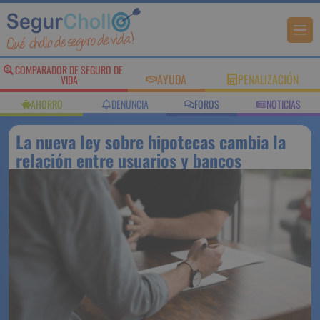
COMPARADOR DE SEGURO DE
AYUDA
PENALIZACIÓN
VIDA
AHORRO
DENUNCIA
FOROS
NOTICIAS
La nueva ley sobre hipotecas cambia la
relación entre usuarios y bancos