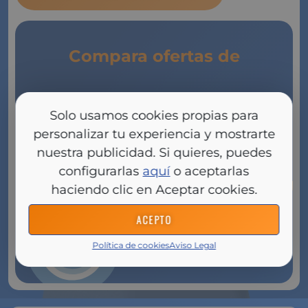
Compara ofertas de
Seguros
Solo usamos cookies propias para
de Vida
personalizar tu experiencia y mostrarte
nuestra publicidad. Si quieres, puedes
configurarlas
aquí
o aceptarlas
haciendo clic en Aceptar cookies.
ACEPTO
Pulsa Aquí Ahora
Política de cookies
Aviso Legal