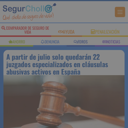
COMPARADOR DE SEGURO DE
AYUDA
PENALIZACIÓN
VIDA
AHORRO
DENUNCIA
FOROS
NOTICIAS
A partir de julio solo quedarán 22
juzgados especializados en cláusulas
abusivas activos en España