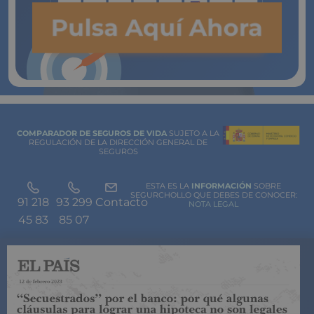
Pulsa Aquí Ahora
COMPARADOR DE SEGUROS DE VIDA
SUJETO A LA
REGULACIÓN DE LA DIRECCIÓN GENERAL DE
SEGUROS
ESTA ES LA
INFORMACIÓN
SOBRE
SEGURCHOLLO QUE DEBES DE CONOCER:
91 218
93 299
Contacto
NOTA LEGAL
45 83
85 07