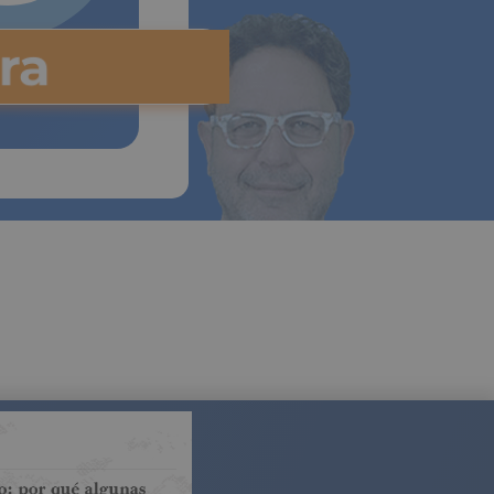
ora
us
 a pagar