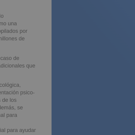
do
omo una
opilados por
illones de
 caso de
adicionales que
cológica,
entación psico-
 de los
Además, se
al para
ial para ayudar