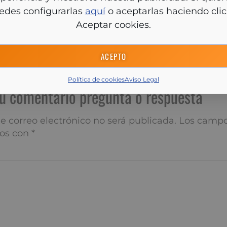
ostrarte nuestra publicidad. Si quieres, puedes configura
 sobre el testamento vital. Este documento recoge las vo
aquí
o aceptarlas haciendo clic en Aceptar cookies.
 respecto a los cuidados y tratamientos que desea recibir
e su cuerpo y órganos al fallecer, y la persona que dese
en caso de no poder decidir por sí mismo.
ACEPTO
Política de cookies
Aviso Legal
í tu comentario pregunta o res
 correo electrónico no será publicada.
Los campos obliga