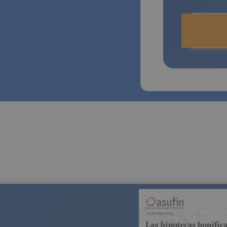
Los seg
ventas 
más por