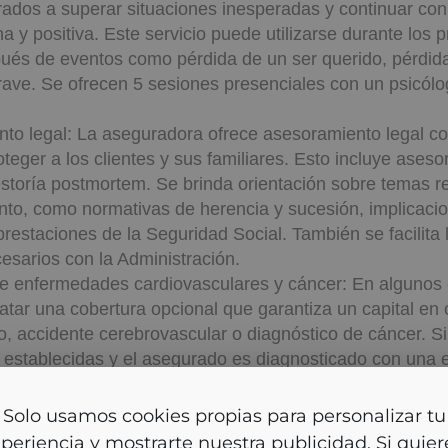
rados a superar situaciones inesperadas y continuar con
 y positiva. Este servicio puede utilizarse durante los 
és de eventos como pérdida de un ser querido, pérdida
rave. Se ofrecen 5 sesiones presenciales con un psicólo
to legal: La aseguradora ofrece asesoramiento legal c
teger a los clientes y sus familiares. Esto incluye ases
gestoría postmortem. Se brinda orientación sobre temas 
ento, como normativas de herencia y sucesión, implicacio
restaciones de la Seguridad Social. También se facilita 
esarios con la Administración.
e enfermedades cardiovasculares y cáncer: En algunos 
atar una cobertura opcional que garantiza un capital en 
o, accidente cerebrovascular o diagnóstico de cáncer. S
 establecidas y el asegurado es diagnosticado con una
lar o cáncer, la entidad aseguradora pagará el capital a
s.
lo usamos cookies propias para personalizar tu experien
ital: A través del servicio de asesoramiento legal, se p