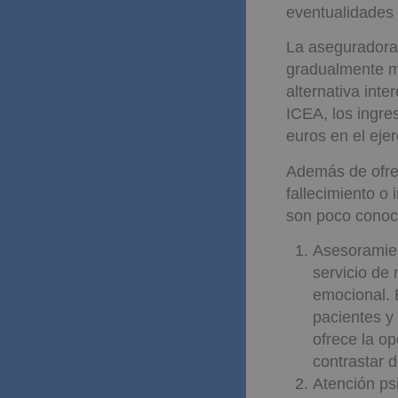
eventualidades
La aseguradora
gradualmente m
alternativa int
ICEA, los ingre
euros en el eje
Además de ofrec
fallecimiento o
son poco conoci
Asesoramien
servicio de 
emocional. 
pacientes y
ofrece la o
contrastar 
Atención ps