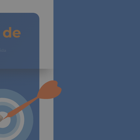
de
Vida