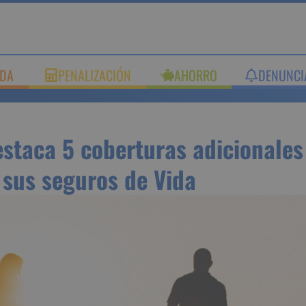
UDA
PENALIZACIÓN
AHORRO
DENUNC
estaca 5 coberturas adici
luyen sus seguros de Vida