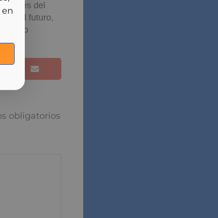
rlas
luntades del
 en el futuro,
a que lo
puesta
torios están