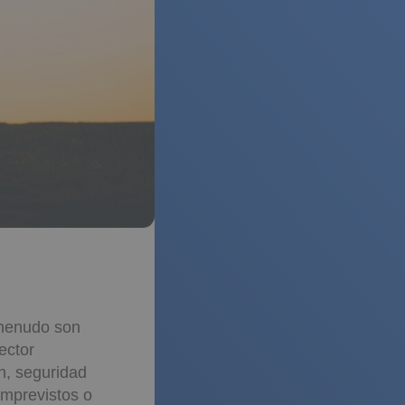
 menudo son
ector
n, seguridad
imprevistos o