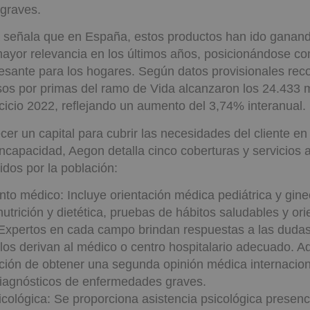
 graves.
 señala que en España, estos productos han ido ganan
ayor relevancia en los últimos años, posicionándose c
eresante para los hogares. Según datos provisionales rec
sos por primas del ramo de Vida alcanzaron los 24.433 m
rcicio 2022, reflejando un aumento del 3,74% interanual.
er un capital para cubrir las necesidades del cliente en
 incapacidad, Aegon detalla cinco coberturas y servicios 
dos por la población:
to médico: Incluye orientación médica pediátrica y gine
nutrición y dietética, pruebas de hábitos saludables y ori
Expertos en cada campo brindan respuestas a las dudas
 los derivan al médico o centro hospitalario adecuado. 
pción de obtener una segunda opinión médica internacion
diagnósticos de enfermedades graves.
icológica: Se proporciona asistencia psicológica presenc