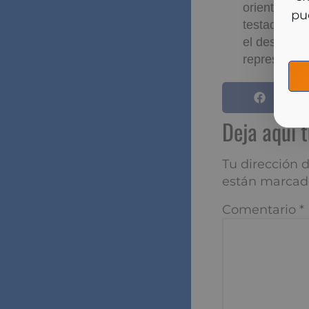
y m
orientación
testador con
el destino d
represente 
Deja aqu
Tu dirección de
marcados con
*
Comentario
*