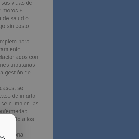
 sus vidas de
primeros 6
 de salud o
go sin costo
ompleto para
oramiento
relacionados con
nes tributarias
la gestión de
casos, se
caso de infarto
i se cumplen las
 enfermedad
segurado a los
cia
roporciona