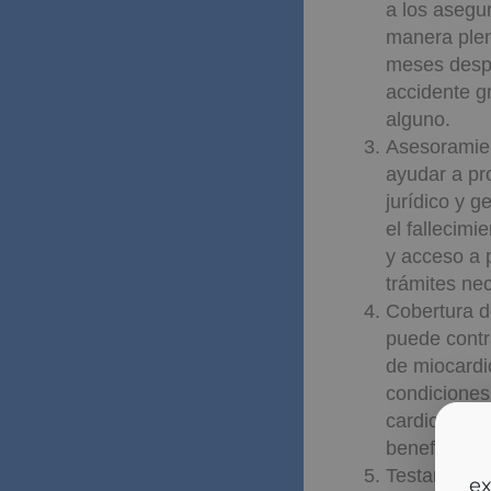
a los asegu
manera plena
meses despu
accidente g
alguno.
Asesoramien
ayudar a pro
jurídico y 
el fallecimi
y acceso a p
trámites nec
Cobertura d
puede contr
de miocardi
condiciones
cardiovascu
beneficiario
So
Testamento v