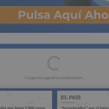
Pulsa Aquí Ah
uros de ahorro disparan s
por la negativa de la banca
 los depósitos