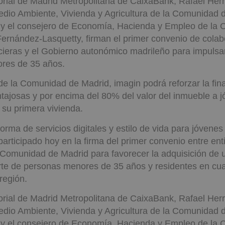
itorial de Madrid Metropolitana de CaixaBank, Rafael Herr
dio Ambiente, Vivienda y Agricultura de la Comunidad 
 y el consejero de Economía, Hacienda y Empleo de la
Fernández-Lasquetty, firman el primer convenio de colab
cieras y el Gobierno autonómico madrileño para impulsar
ores de 35 años.
de la Comunidad de Madrid, imagin podrá reforzar la fin
tajosas y por encima del 80% del valor del inmueble a 
 su primera vivienda.
forma de servicios digitales y estilo de vida para jóvene
articipado hoy en la firma del primer convenio entre en
a Comunidad de Madrid para favorecer la adquisición de 
rte de personas menores de 35 años y residentes en cua
región.
itorial de Madrid Metropolitana de CaixaBank, Rafael Herr
dio Ambiente, Vivienda y Agricultura de la Comunidad 
 y el consejero de Economía, Hacienda y Empleo de la