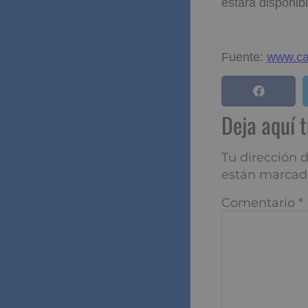
estará disponib
Fuente:
www.ca
Deja aqu
Tu dirección de
marcados con
*
Comentario
*