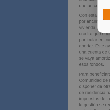
que un crédito 
Con esta colabo
por encima del 
vivienda, a tra
crédito que sob
particular en ca
aportar. Este a
una cuenta de 
se vaya amortiz
esos fondos.
Para beneficiar
Comunidad de M
disponer de otr
de residencia ha
impuestos de la
la gestión se r