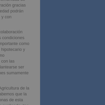
ración gracias
piedad podrán
 y con
 colaboración
s condiciones
 importante como
 hipotecario y
omo
 con las
lantearse ser
iones sumamente
gricultura de la
sabemos que la
onas de esta