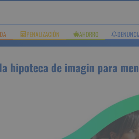
UDA
PENALIZACIÓN
AHORRO
DENUNC
á la hipoteca de imagin par
s de 35 años