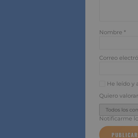
Nombre
*
Correo electró
He leído y a
Quiero valorar
Notificarme los