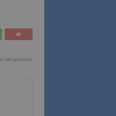
puesta
torios están