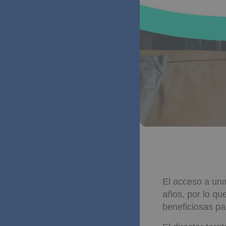
El acceso a una
años, por lo qu
beneficiosas par