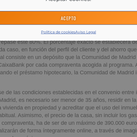
hipotecario aporte, como máximo, un 80% del valor del 
ACEPTO
ración, imagin podrá reforzar las condiciones para ofrec
80% del valor del inmueble a jóvenes que quieran adquir
Política de cookies
Aviso Legal
vés del apoyo de la Comunidad de Madrid, que avalará la
repase este 80%. El porcentaje exacto se establecerá d
da caso, en función del perfil del cliente y del ahorro qu
val consiste en un depósito que la Comunidad de Madrid 
CaixaBank por cada compraventa acogida al programa. 
ando el préstamo hipotecario, la Comunidad de Madrid i
se de las condiciones establecidas en el convenio entre 
adrid, es necesario ser menor de 35 años, residir en l
a vivienda en propiedad y acreditar que el uso del inmueb
bitual. Asimismo, el precio de la casa, sin incluir los gas
 compraventa, ha de ser de un máximo de 390.000 euros.
ealizarán de forma íntegramente online, a través de imagi