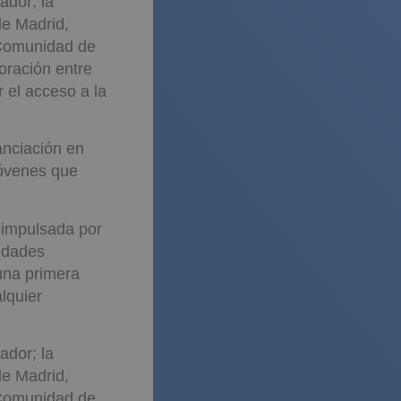
ador; la
de Madrid,
 Comunidad de
oración entre
 el acceso a la
anciación en
jóvenes que
s impulsada por
tidades
una primera
lquier
ador; la
de Madrid,
 Comunidad de