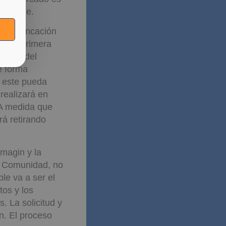
inmueble.
er financación
ir su primera
 parte del
e forma
e este pueda
realizará en
A medida que
rá retirando
imagin y la
a Comunidad, no
le va a ser el
tos y los
 La solicitud y
n. El proceso