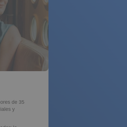
nores de 35
iales y