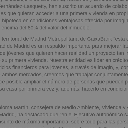
Fernández-Lasquetty, han suscrito un acuerdo de colabo
enes que quieran acceder a una primera vivienda en pro
 hipoteca en condiciones ventajosas ofrecida por imagin
r encima del 80% del valor del inmueble.
r territorial de Madrid Metropolitana de CaixaBank “esta
d de Madrid es un respaldo importante para mejorar la
 de jóvenes que quieren hacer realidad un proyecto tan
 su primera vivienda. Nuestra entidad es líder en crédito
icios financieros para jóvenes, a través de imagin, y, c
 ambos mercados, creemos que trabajar conjuntamente
ace posible ampliar el número de personas que pueden p
 su casa por primera vez y, además, hacerlo en condic
aloma Martín, consejera de Medio Ambiente, Vivienda y A
adrid, ha destacado que “en el Ejecutivo autonómico 
asunto de máxima importancia, sobre todo para las pers