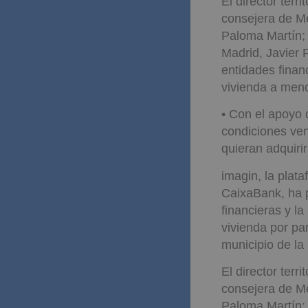
El director terr
consejera de Me
Paloma Martín;
Madrid, Javier 
entidades finan
vivienda a men
• Con el apoyo 
condiciones ven
quieran adquirir
imagin, la plata
CaixaBank, ha p
financieras y l
vivienda por pa
municipio de la 
El director terr
consejera de Me
Paloma Martín;