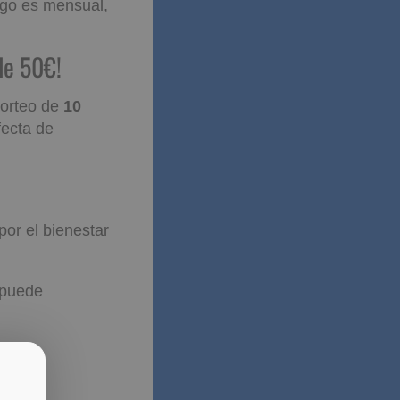
ago es mensual,
ques
 sorteo de
10
fecta de
or el bienestar
 puede
cia