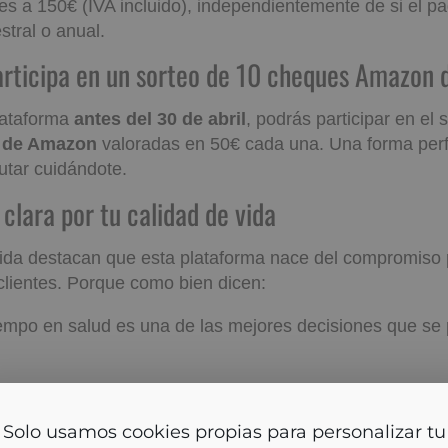
es a 150€ (IVA incluido), independientemente de si el p
stral o anual.
participa en un sorteo de 10 che
e 50€!
plataforma
antes del 30 de abril
, podrás participar en el
o de Amazon
valoradas en 50€ cada una. Una forma per
utar cuidándote.
ta clara por tu calidad de vida
da destacan que esta plataforma nace del compromiso p
 clientes. Porque como bien dicen:
tiempo en salud es una de las mejores decisiones que se
desegurodevida.com no podemos estar más de acuerdo.
lo usamos cookies propias para personalizar tu experien