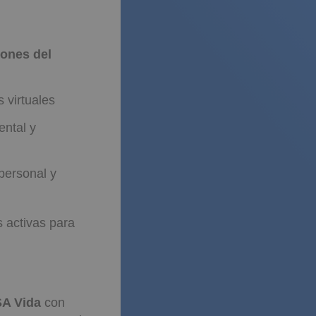
iones del
s virtuales
ental y
personal y
s activas para
SA Vida
con