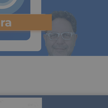
ora
0% para