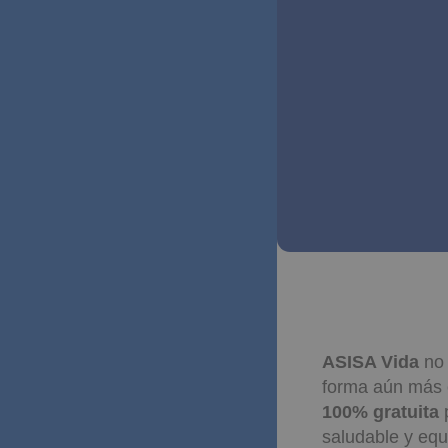
ASISA Vida
no 
forma aún más 
100% gratuita
p
saludable y equi