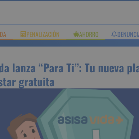
UDA
PENALIZACIÓN
AHORRO
DENUNC
ida lanza “Para Ti”: Tu nu
rma de bienestar gratuita