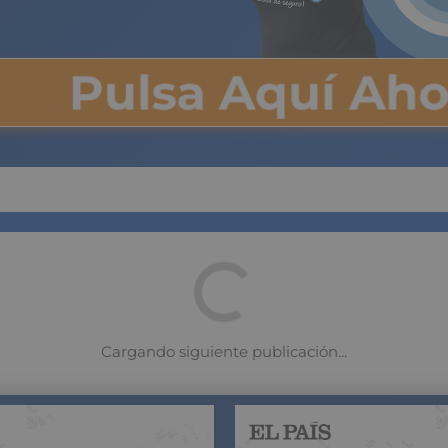
Pulsa Aquí Ah
escuento de primavera: ¡2
 vida con ASISA VIDA!