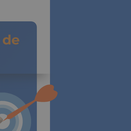
de
Vida