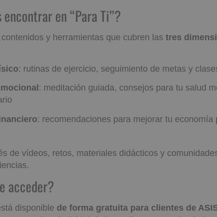
es encontrar en “Para Ti”?
 contenidos y herramientas que cubren las
tres dimens
ísico
: rutinas de ejercicio, seguimiento de metas y clase
emocional
: meditación guiada, consejos para tu salud m
ario
inanciero
: recomendaciones para mejorar tu economía 
vés de vídeos, retos, materiales didácticos y comunidade
iencias.
uede acceder?
está disponible
de forma gratuita para clientes de ASI