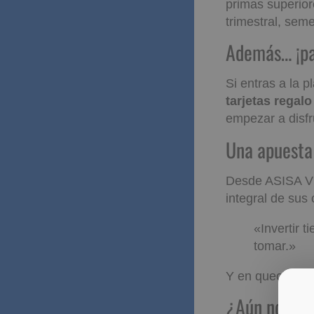
primas superior
trimestral, seme
Además… ¡
Amazon d
Si entras a la 
tarjetas regal
empezar a disfr
Una apues
Desde ASISA Vi
integral de sus
«Invertir 
tomar.»
Y en quechollo
So