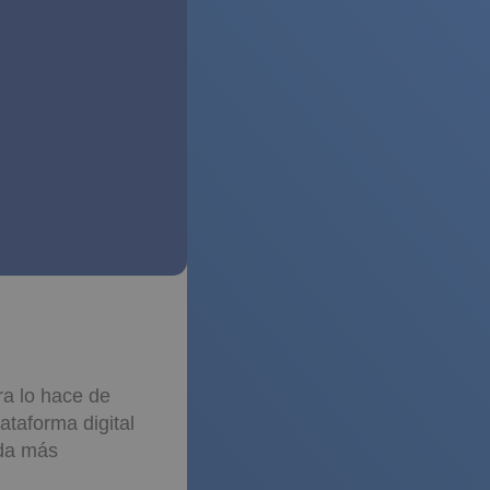
ra lo hace de
ataforma digital
ida más