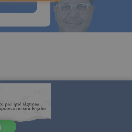
ora
ya el
NGAÑA