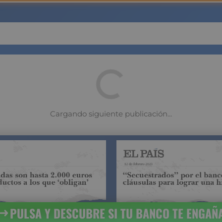
Pulsa Aquí Ah
os grandes bancos cubren 
el capital excepto Unicaja
LSA Y DESCUBRE SI TU BANCO TE E