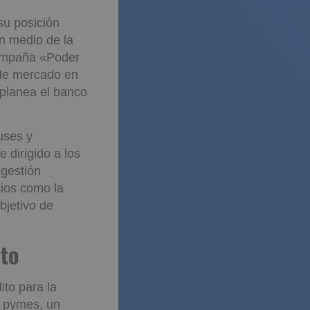
su posición
en medio de la
campaña «Poder
a de mercado en
 planea el banco
uses y
 dirigido a los
 gestión
ios como la
objetivo de