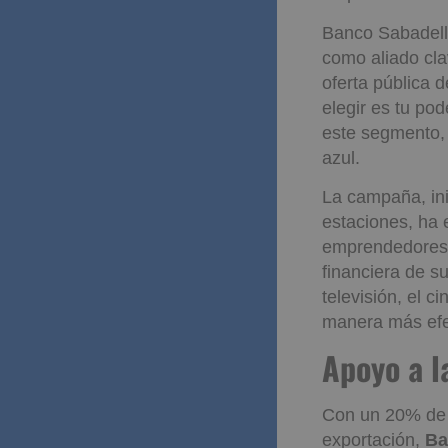
Banco Sabadell 
como aliado cl
oferta pública 
elegir es tu po
este segmento, 
azul.
La campaña, ini
estaciones, ha 
emprendedores y
financiera de s
televisión, el c
manera más efe
Apoyo a
crecimi