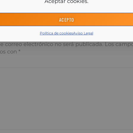
es, la entidad ha registrado beneficios récord y su directo
, ha dejado abierta la posibilidad de mejorar el dividen
ACEPTO
es, ofreciendo a los accionistas razones para confiar en
 banco.
Política de cookies
Aviso Legal
í tu comentario pregunta o res
 correo electrónico no será publicada.
Los campos obliga