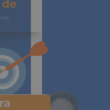
de
Vida