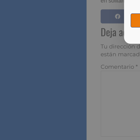
interés favorabl
Leopoldo Alvear
vez en seis mes
en solitario del
Deja aqu
Tu dirección de
marcados con
*
Comentario
*