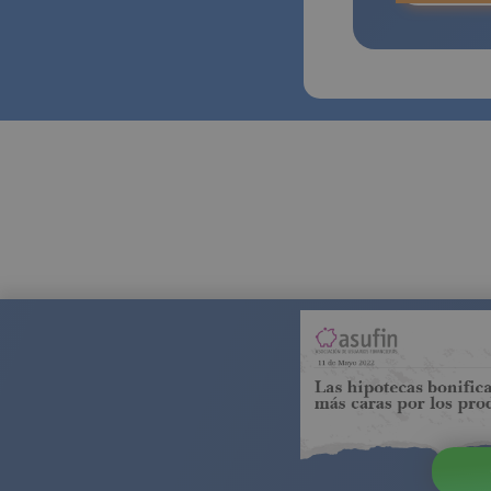
Todos l
coste d
PU