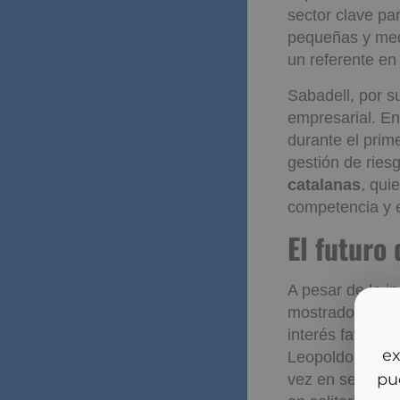
Con un 20% de l
exportación,
Ba
sector clave pa
pequeñas y med
un referente e
Sabadell, por s
empresarial. En
durante el prime
gestión de ries
catalanas
, qui
competencia y e
El futur
crecimi
So
A pesar de la i
y m
mostrado una ev