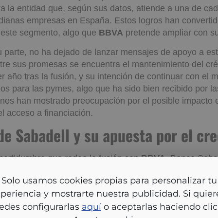
a gestión de los TPV a nivel nacional y un 35% del créd
nco Sabadell
subraya su posición en el mercado de la
ra la entidad que, según sus datos, atiende a una de ca
ianas empresas en España. Estos logros han convertid
n este segmento, algo que
BBVA
pretende ampliar con su
u parte, no ha dejado de lanzar mensajes de apoyo a est
tre sus promesas se encuentra el mantenimiento del créd
r año tras la fusión, y su intención de continuar con el 
gos para las pymes, algo que ha sido bien recibido por l
enes han mostrado preocupación por el posible impacto 
l acceso a financiación.
o de Sabadell y su apuesta po
ento
lo usamos cookies propias para personalizar tu experien
ncertidumbre que rodea la fusión con
BBVA
, Banco Saba
ostrarte nuestra publicidad. Si quieres, puedes configura
olución positiva en sus resultados bancarios. Gracias a 
aquí
o aceptarlas haciendo clic en Aceptar cookies.