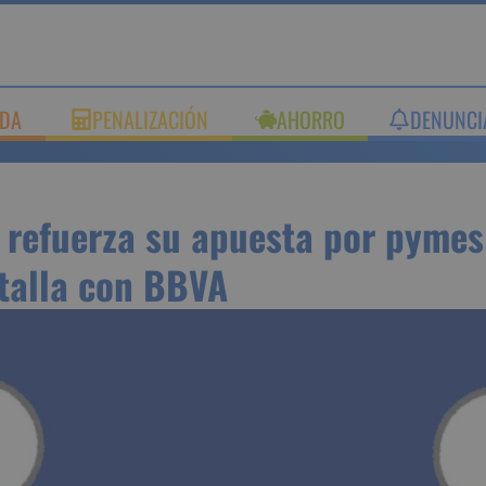
UDA
PENALIZACIÓN
AHORRO
DENUNC
l refuerza su apuesta por
a batalla con BBVA