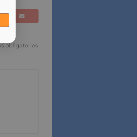
r financiero,
do por segunda
 el crecimiento
puesta
torios están