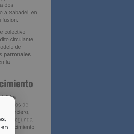
ito para la
s pymes, un
da dos
o a Sabadell en
 fusión.
e colectivo
ito circulante
modelo de
as
patronales
en la
r el
cia
dell ha
rlas
los tipos de