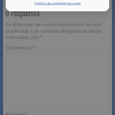
Deja aquí tu comentario pregunta
Política de cookies
Aviso Legal
o respuesta
Tu dirección de correo electrónico no será
publicada.
Los campos obligatorios están
marcados con
*
Comentario
*
Nombre
*