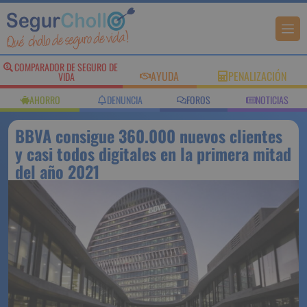
COMPARADOR DE SEGURO DE
AYUDA
PENALIZACIÓN
VIDA
AHORRO
DENUNCIA
FOROS
NOTICIAS
BBVA consigue 360.000 nuevos clientes
y casi todos digitales en la primera mitad
del año 2021