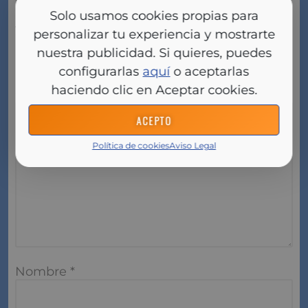
Solo usamos cookies propias para
Tu dirección de correo electrónico no será
personalizar tu experiencia y mostrarte
publicada.
Los campos obligatorios están
nuestra publicidad. Si quieres, puedes
marcados con
*
configurarlas
aquí
o aceptarlas
haciendo clic en Aceptar cookies.
Comentario
*
ACEPTO
Política de cookies
Aviso Legal
Nombre
*