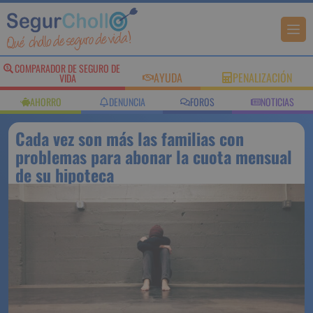
COMPARADOR DE SEGURO DE
AYUDA
PENALIZACIÓN
VIDA
AHORRO
DENUNCIA
FOROS
NOTICIAS
Cada vez son más las familias con
problemas para abonar la cuota mensual
de su hipoteca