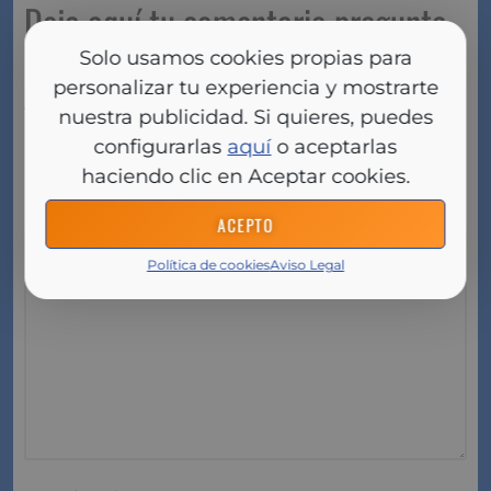
Deja aquí tu comentario pregunta
o respuesta
Solo usamos cookies propias para
personalizar tu experiencia y mostrarte
Tu dirección de correo electrónico no será
nuestra publicidad. Si quieres, puedes
publicada.
Los campos obligatorios están
configurarlas
aquí
o aceptarlas
marcados con
*
haciendo clic en Aceptar cookies.
Comentario
*
ACEPTO
Política de cookies
Aviso Legal