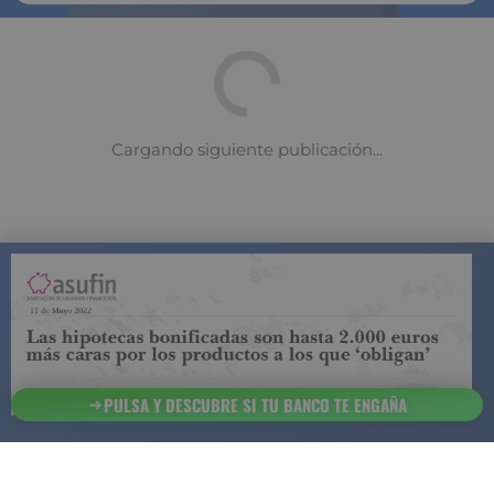
Presta atención a las cláusulas
techo
27 de octubre 2022
Los bancos tratan de buscar en numerosas
ocasiones el modo de beneficiarse lo máximo
posible llegado a realizar prácticas abusivas como
las ya conocidas cláusulas suelo. Pero además de
estas también pueden sacar provecho de las
cláusulas techo, con las que también hay que tener
cuidado.
La cláusula suelo fue una de las cláusulas más
PULSA Y DESCUBRE SI TU BANCO TE ENGAÑA
conocidas (y polémicas) que la banca colaba a sus
clientes y que finalmente les llevó a los tribunales.
Por otro lado, existe otra cláusula muy común que
es justo lo contrario, la cláusula techo, llamada
formalmente “
tipo de interés máximo
” o “límite de