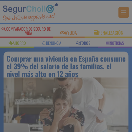
COMPARADOR DE SEGURO DE
AYUDA
PENALIZACIÓN
VIDA
AHORRO
DENUNCIA
FOROS
NOTICIAS
Comprar una vivienda en España consume
el 39% del salario de las familias, el
nivel más alto en 12 años