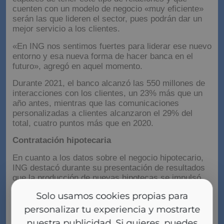
cuenten con un modelo de negocio «muy eficiente»
serán las que lideren el sector, pues podrán dar un
mejor servicio a los clientes.
«En ING nos sentimos fuertes para liderar ese nuevo
entorno y esa nueva forma de hacer banca en el
futuro», agregó en aquel momento.
Durante 2021, el banco alcanzó las 550 millones de
interacciones con los clientes, un 23% más que un
año antes, mientras que las comunicaciones
personalizadas a clientes alcanzaron el 29% del
total, cuatro puntos más que en 2020.
Contratación hipotecaria
En cuanto a los datos sobre el negocio hipotecario,
ING destacó durante su presentación de resultados
que la producción de nuevas hipotecas se impulsó
un 44% en 2021 frente a las cifras registradas en
Solo usamos cookies propias para
2020.
personalizar tu experiencia y mostrarte
Así, a cierre de ejercicio, contaba con una cartera de
nuestra publicidad. Si quieres, puedes