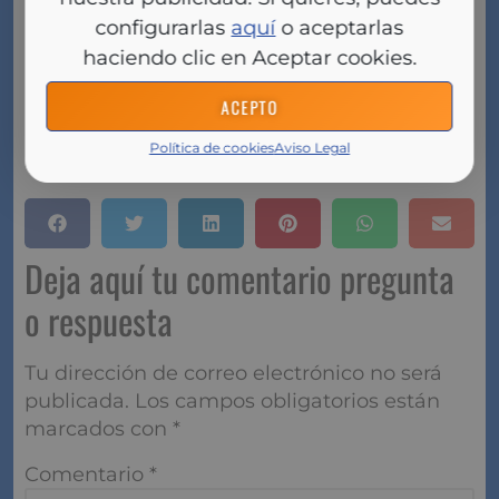
21.000 millones de euros de préstamos hipotecarios,
un 10,5% más que en 2020. Además, esta cartera
configurarlas
aquí
o aceptarlas
suponía un 70% de su negocio total de financiación,
haciendo clic en Aceptar cookies.
que se elevaba a 30.000 millones de euros a finales
de 2021.
ACEPTO
Política de cookies
Aviso Legal
Fuente:
www.eleconomista.es
Deja aquí tu comentario pregunta
o respuesta
Tu dirección de correo electrónico no será
publicada.
Los campos obligatorios están
marcados con
*
Comentario
*