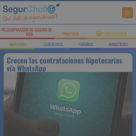
COMPARADOR DE SEGURO DE
AYUDA
PENALIZACIÓN
VIDA
AHORRO
DENUNCIA
FOROS
NOTICIAS
Crecen las contrataciones hipotecarias
vía WhatsApp