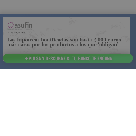
11 de abril 2023
PULSA Y DESCUBRE SI TU BANCO TE ENGAÑA
Un seguro de vida puede ser fundamental para
planificar tu futuro y proteger a tus seres queridos.
En esta nota, conoce en qué situaciones te ayudará
contar con este servicio.
Con el inicio de la pandemia, los
seguros de vida
cobraron mayor relevancia. Como muestra de esta
tendencia, en el 2021 se reportó un aumento en
cantidad de seguros de vida relacionados con
fallecimientos por Covid-19.