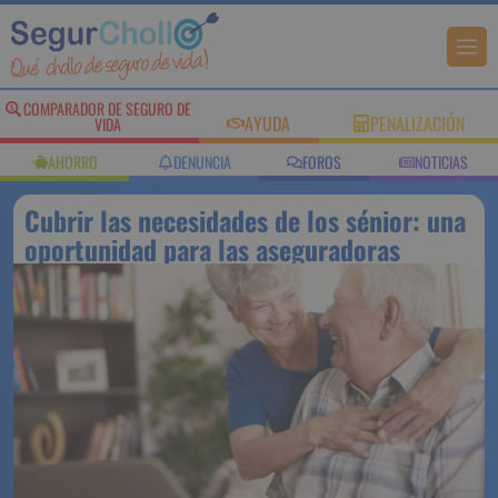
COMPARADOR DE
AYUDA
PENALIZACIÓN
SEGURO DE VIDA
AHORRO
DENUNCIA
FOROS
NOTICIAS
Cubrir las necesidades de los
sénior: una oportunidad para las
aseguradoras