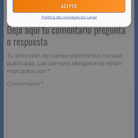
ACEPTO
Política de cookies
Aviso Legal
Deja aquí tu comentario pregunta
o respuesta
Tu dirección de correo electrónico no será
publicada.
Los campos obligatorios están
marcados con
*
Comentario
*