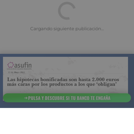
COMPARADOR DE SEGUROS DE VIDA
SUJETO A LA
REGULACIÓN DE LA DIRECCIÓN GENERAL DE
SEGUROS
PULSA Y DESCUBRE SI TU BANCO TE ENGAÑA
ESTA ES LA
INFORMACIÓN
SOBRE
SEGURCHOLLO QUE DEBES DE CONOCER:
91 218
93 299
Contacto
NOTA LEGAL
45 83
85 07