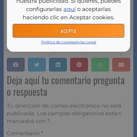
La operación hostil de BBVA sobre Banco Sabadell
nuestra publicidad. Si quieres, puedes
ha generado un impacto significativo en la
configurarlas
aquí
o aceptarlas
capitalización de ambas entidades, con una pérdida
haciendo clic en Aceptar cookies.
conjunta de 13.500 millones de euros. La
incertidumbre del mercado y las opiniones negativas
ACEPTO
de diversos actores socioeconómicos y reguladores
han contribuido a esta situación. El futuro de la
Política de cookies
Aviso Legal
operación dependerá en gran medida de las
decisiones de los organismos reguladores.
Deja aquí tu comentario pregunta
o respuesta
Tu dirección de correo electrónico no será
publicada.
Los campos obligatorios están
marcados con
*
Comentario
*