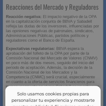
Reacciones del Mercado y Reguladores
Reacción negativa:
El impacto negativo de la OPA
en la capitalización conjunta de BBVA y Sabadell
refleja las dudas de los inversores, influenciadas por
las opiniones negativas de patronales, sindicatos,
Administraciones Públicas, partidos políticos y
reguladores como el Banco de España.
Expectativas regulatorias:
BBVA espera la
aprobación del folleto de la OPA por parte de la
Comisión Nacional del Mercado de Valores (CNMV)
en poco más de dos meses, seguido del inicio del
periodo de aceptación. Además, la decisión de la
Comisión Nacional de los Mercados y la
Competencia (CNMC) será crucial, especialmente
en cuanto a la oferta de servicios financieros para
pymes, segmento en el que Sabadell es un referente.
Solo usamos cookies propias para
Conclusión
personalizar tu experiencia y mostrarte