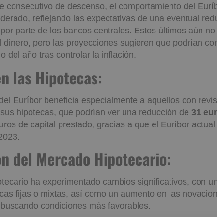
n y Perspectivas del Euríbor
re consecutivo de descenso, el comportamiento del Euríb
erado, reflejando las expectativas de una eventual red
s por parte de los bancos centrales. Estos últimos aún no
del dinero, pero las proyecciones sugieren que podrían c
o del año tras controlar la inflación.
 en las Hipotecas:
el Euríbor beneficia especialmente a aquellos con revi
 sus hipotecas, que podrían ver una reducción de
31 eu
ros de capital prestado, gracias a que el Euríbor actua
 2023.
ión del Mercado Hipotecario:
tecario ha experimentado cambios significativos, con u
ecas fijas o mixtas, así como un aumento en las novacio