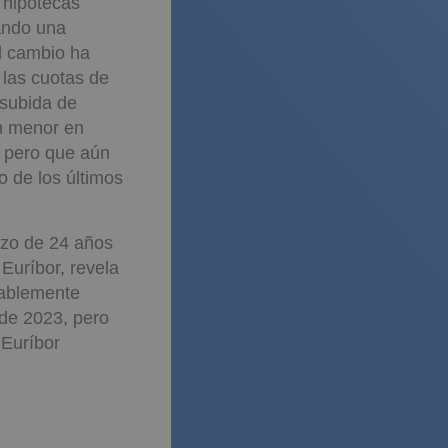
s hipotecas
ando una
l cambio ha
 las cuotas de
 subida de
ón menor en
, pero que aún
o de los últimos
azo de 24 años
Euríbor, revela
rablemente
de 2023, pero
 Euríbor