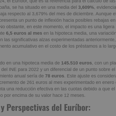
osto de los préstamos.
4, el Euríbor, que es la referencia para el cálculo de la
paña, se ha situado en una media del
3,609%
, evidenci
baja respecto al 3,679% del mes de diciembre. Aunque e
presenta un punto de inflexión hacia posibles rebajas en
No obstante, en este momento, el impacto es una ligera
nte
6,5 euros al mes
en la hipoteca media, una variaci
 las significativas alzas experimentadas anteriormente
emento acumulativo en el costo de los préstamos a lo larg
sado en una hipoteca media de
145.510 euros
, con un pl
 del INE para 2022 y un diferencial de un punto sobre el 
miento anual sería de
78 euros
. Este ajuste es conside
ncremento de 261 euros al mes experimentado en enero 
ta una reducción efectiva en las cuotas debido a que el
do por encima de su valor hace 12 meses.