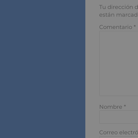
Deja aqu
Tu dirección de
marcados con
*
Comentario
*
Nombre
*