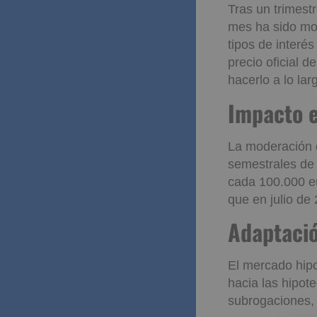
Evolució
Tras un trimest
mes ha sido mod
tipos de interé
precio oficial 
hacerlo a lo larg
Impacto
La moderación d
semestrales de
cada 100.000 eu
que en julio de
Adaptac
El mercado hipo
hacia las hipot