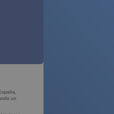
 España,
rando un