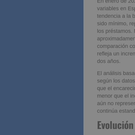
cambio en el c
En enero de 202
variables en Es
tendencia a la 
sido mínimo, re
los préstamos. 
aproximadame
comparación con
refleja un incr
dos años.
El análisis ba
según los datos
que el encareci
menor que el i
aún no represen
continúa estan