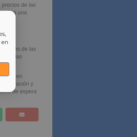
 precios de las
e indica una
cia
rlas
nes
diciones de las
les de las
derado en
tabilización y
punto de espera