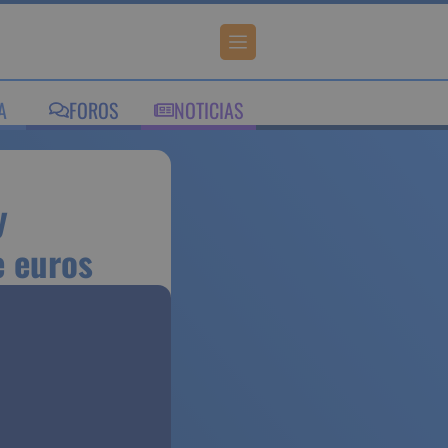
IA
FOROS
NOTICIAS
enero y
 siete