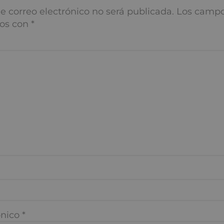
í tu comentario pregunta o res
 correo electrónico no será publicada.
Los campos obliga