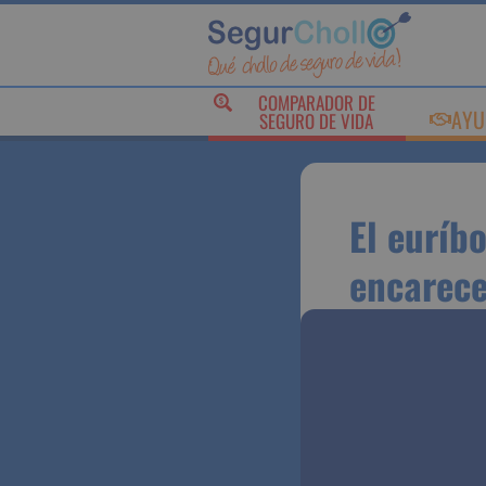
COMPARADOR DE
AY
SEGURO DE VIDA
El eurí
encarec
euros