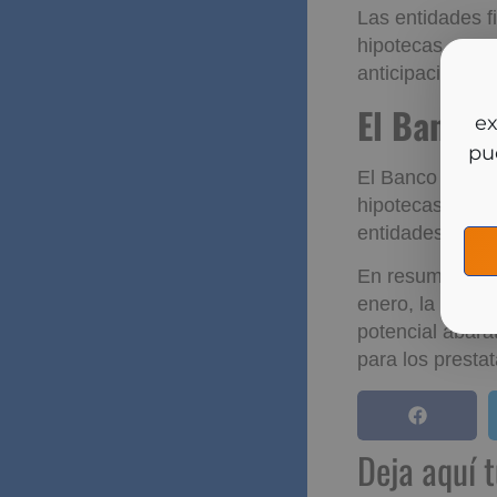
subrogaciones,
Las entidades f
hipotecas, en c
So
anticipación a f
y m
El Banc
Futuras
El Banco de Esp
hipotecas a part
entidades finan
En resumen, au
enero, la tende
potencial abara
para los prestat