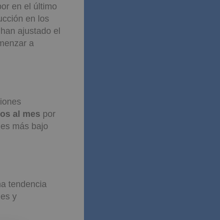
:
or en el último
ucción en los
 han ajustado el
omenzar a
siones
ros al mes
por
l es más bajo
na tendencia
nes y