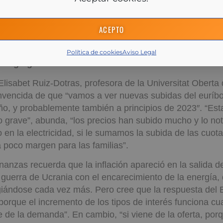
os, por ejemplo, las alzas independientemente de la cua
carán al 36%. Si, por el contrario, el diferencial es de 1
ACEPTO
n en el entorno del 34%. Pero hay que tener en cuenta 
ncial mayor siempre significa pagar más.
Política de cookies
Aviso Legal
de algo grave”
lisabet Ruiz-Dotras, profesora de la Universitat Oberta
nvencida de que “vamos a ver nuevas subidas del euríb
año, y probablemente también a principios de 2023″. “Es
go grave”, abunda, “los precios han subido mucho y lo not
en la electricidad, si le sumamos la subida de las cuota
 poco margen para las familias”.
inanzas recuerda que la inflación apareció en la salida 
 guerra de Ucrania con el encarecimiento de la energía,
iándose cada vez más. Pero cree que la respuesta del 
rque el incremento de los tipos de interés funciona cu
e de la demanda”. En cambio, “si viene de la oferta, po