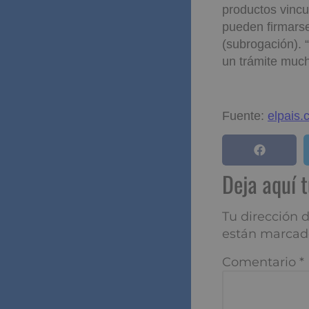
productos vinc
pueden firmarse
(subrogación). 
un trámite much
Fuente:
elpais
Deja aquí 
Tu dirección d
están marcad
Comentario
*