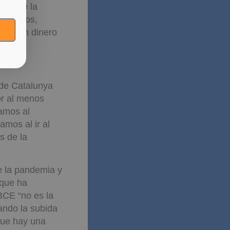
ntía de la
,5 puntos,
que, en dinero
 de Catalunya
or al menos
tamos al
amos al ir al
s de la
de la pandemia y
 que ha
BCE “no es la
ando la subida
rque hay una