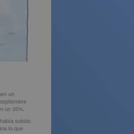
nen un
 septiembre
en un 35%.
 había subido
ina lo que