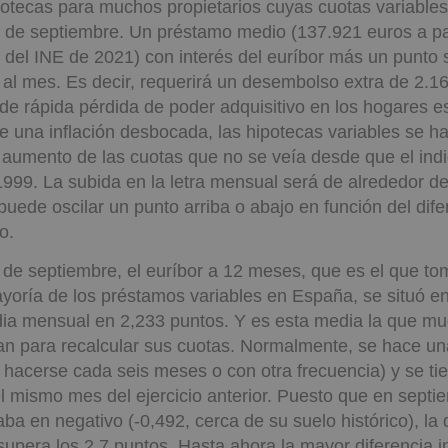
potecas para muchos propietarios cuyas cuotas variables
r de septiembre. Un préstamo medio (137.921 euros a p
 del INE de 2021) con interés del euríbor más un punto
al mes. Es decir, requerirá un desembolso extra de 2.16
de rápida pérdida de poder adquisitivo en los hogares 
 una inflación desbocada, las hipotecas variables se h
 aumento de las cuotas que no se veía desde que el in
1999. La subida en la letra mensual será de alrededor 
puede oscilar un punto arriba o abajo en función del dife
o.
a de septiembre, el euríbor a 12 meses, que es el que 
ayoría de los préstamos variables en España, se situó e
dia mensual en 2,233 puntos. Y es esta media la que mu
an para recalcular sus cuotas. Normalmente, se hace un
hacerse cada seis meses o con otra frecuencia) y se tie
el mismo mes del ejercicio anterior. Puesto que en sept
aba en negativo (-0,492, cerca de su suelo histórico), la 
upera los 2,7 puntos. Hasta ahora la mayor diferencia i