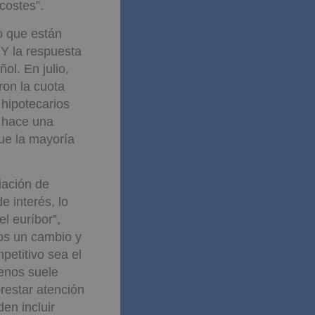
costes”.
o que están
 Y la respuesta
ol. En julio,
ron la cuota
 hipotecarios
s hace una
que la mayoría
iación de
e interés, lo
l euríbor”,
tos un cambio y
petitivo sea el
menos suele
prestar atención
en incluir