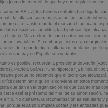
fijos [como la energía], lo que hay que regular son esos 
a como en EE UU, los bancos centrales han dejado clar
batir la inflación con más alzas en los tipos de interés.
idumbre está transformando el mercado hipotecario españ
s datos oficiales disponibles, las hipotecas fijas alcanza
su historia. Más de tres de cada cuatro nuevos clientes
stamos invariables. Sin embargo, estos eran marginale
a antes de la pandemia resultaban minoritarios, por lo 
s vivas que hay en España son variables.
tamo es posible, recuerda la presidenta de Asufin (Asoc
eros), Patricia Suárez. “Una hipoteca fija blinda el tipo d
eresante porque no sabemos que el techo que alcanzará e
s difícil determinar a quién le conviene en estos momen
 pista que dan en la organización es que cuanto más com
ás cerca esté el préstamo del final de su amortización, 
e a fijo. No obstante, la recomendación es estudiarlo y 
eña, porque el cambio implica costes y las entidades pued