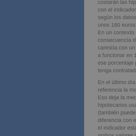
costarán las hi
con el indicado
según los datos
unos 180 euros 
En un contexto 
consecuencia de
carestía con un
a funcionar en 
ese porcentaje 
tenga contratad
En el último dí
referencia la m
Eso deja la me
hipotecarios us
(también puede 
diferencia con 
el indicador est
ambos valores s