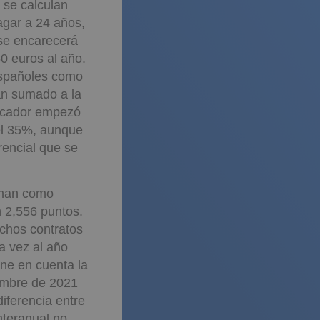
 se calculan
agar a 24 años,
 se encarecerá
0 euros al año.
españoles como
an sumado a la
dicador empezó
del 35%, aunque
rencial que se
toman como
n 2,556 puntos.
chos contratos
a vez al año
ne en cuenta la
iembre de 2021
diferencia entre
nteranual no