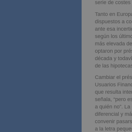
serie de costes 
Tanto en Europ
dispuestos a com
ante esa incert
según los último
más elevada de 
optaron por pré
década y todaví
de las hipoteca
Cambiar el prés
Usuarios Financi
que resulta int
señala, “pero e
a quién no”. La
diferencial y m
convenir pasars
a la letra pequ