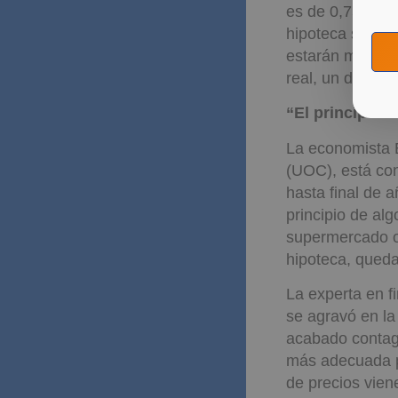
es de 0,75 punt
hipoteca se acer
estarán más bie
real, un difere
“El principio 
La economista E
(UOC), está co
hasta final de 
principio de al
supermercado o 
hipoteca, queda
La experta en f
se agravó en la
acabado contag
más adecuada po
de precios vien