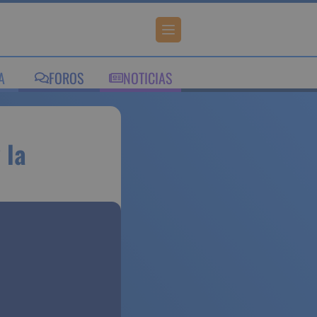
IA
FOROS
NOTICIAS
able y