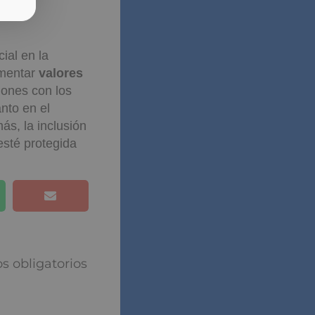
ial en la
omentar
valores
siones con los
anto en el
ás, la inclusión
esté protegida
puesta
torios están