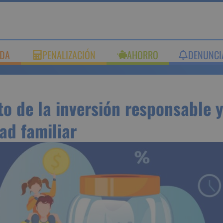
UDA
PENALIZACIÓN
AHORRO
DENUNC
cto de la inversión respons
ilidad familiar