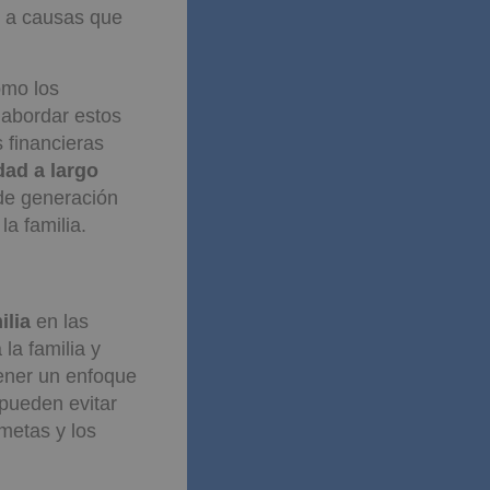
e a causas que
omo los
 abordar estos
 financieras
dad a largo
 de generación
la familia.
lictos
ilia
en las
la familia y
tener un enfoque
 pueden evitar
metas y los