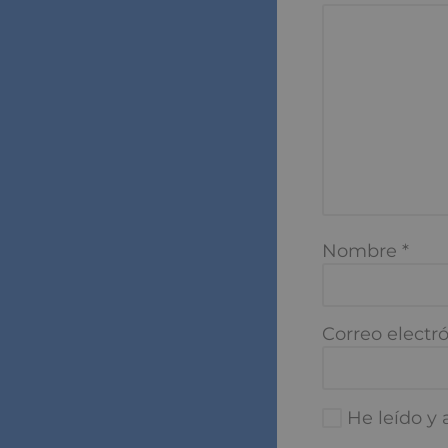
Comentario
*
Nombre
*
Correo electró