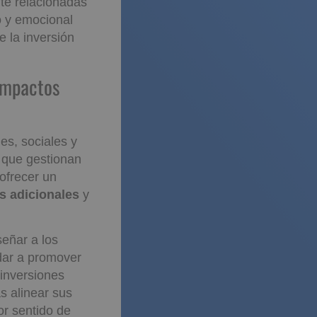
te relacionadas
o y emocional
e la inversión
l Riesgo
es, sociales y
 que gestionan
ofrecer un
s adicionales
y
eñar a los
dar a promover
 inversiones
s alinear sus
or sentido de