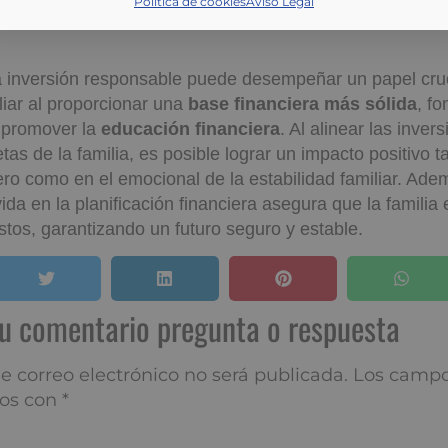
n
a inversión responsable puede desempeñar un papel cruc
liar al proporcionar una
base financiera más sólida
, f
 promover la
educación financiera
. Al alinear las inver
tas de la familia, es posible lograr un impacto positivo t
ero como en el emocional de la estabilidad familiar. Adem
da en la planificación financiera asegura que la familia 
istos, garantizando un futuro seguro y estable.
í tu comentario pregunta o res
 correo electrónico no será publicada.
Los campos obliga