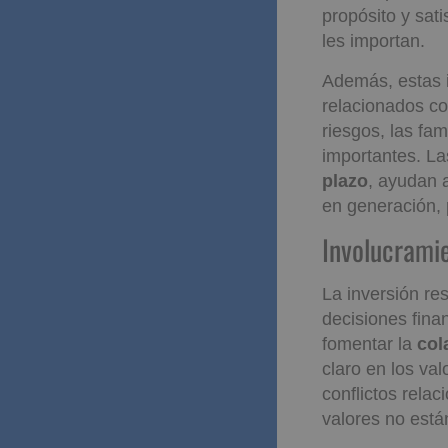
propósito y sat
les importan.
Además, estas 
relacionados co
riesgos, las fa
importantes. La
plazo
, ayudan 
en generación, p
Involucra
La inversión r
decisiones fina
fomentar la
col
claro en los val
conflictos rela
valores no está