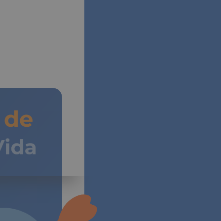
de
Vida