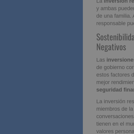
La
inversión r
y ambas pueden 
de una familia.
responsable pued
Sostenibi
de Impact
Las
inversion
de gobierno cor
estos factores 
mejor rendimien
seguridad fina
La inversión re
miembros de la 
conversaciones 
tienen en el mu
valores persona