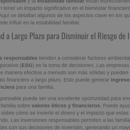
esponsable
y la
estabilidad familiar
están estrechamen
tener un impacto significativo en el bienestar financier
 Aquí se detallan algunos de los aspectos clave en los qu
e influir en la estabilidad familiar.
lidad a Largo Plazo para Disminuir e
os Negativos
es responsables
tienden a considerar factores ambiental
porativo (
ESG
) en la toma de decisiones. Las empresas
de manera efectiva a menudo son más sólidas y pueden 
to financiero a largo plazo. Esto puede generar
ingreso
nciera
para una familia.
sponsable puede ser una excelente oportunidad para ens
familia sobre
valores éticos y financieros
. Puede ayu
sobre cómo se invierte el dinero y el impacto que estas
ndo. Las inversiones responsables permiten a las familia
les con sus decisiones de inversión, generando un may