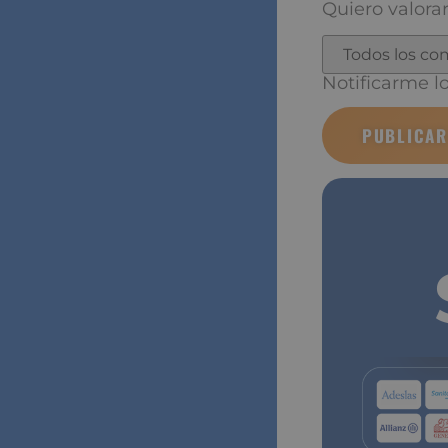
He leído y a
Quiero valorar
Notificarme los