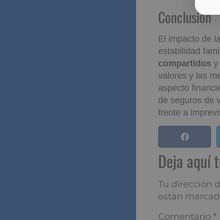
largo plazo.
Conclusió
El impacto de l
estabilidad fami
compartidos
y
valores y las me
aspecto financi
de seguros de vi
frente a imprev
Deja aqu
Tu dirección de
marcados con
*