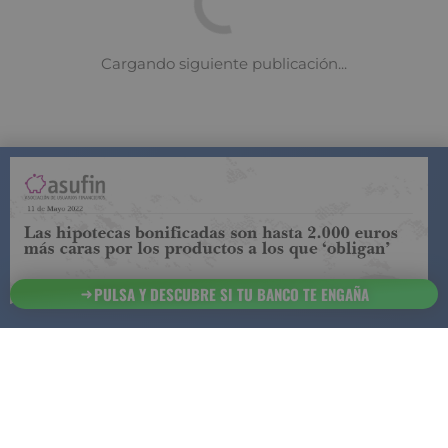
COMPARADOR DE SEGUROS DE VIDA
SUJETO A LA
REGULACIÓN DE LA DIRECCIÓN GENERAL DE
SEGUROS
PULSA Y DESCUBRE SI TU BANCO TE ENGAÑA
ESTA ES LA
INFORMACIÓN
SOBRE
SEGURCHOLLO QUE DEBES DE CONOCER:
91 218
93 299
Contacto
NOTA LEGAL
45 83
85 07