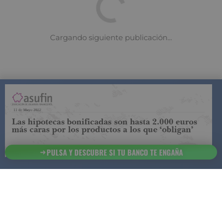
COMPARADOR DE SEGUROS DE VIDA
SUJETO A LA
REGULACIÓN DE LA DIRECCIÓN GENERAL DE
SEGUROS
PULSA Y DESCUBRE SI TU BANCO TE ENGAÑA
ESTA ES LA
INFORMACIÓN
SOBRE
SEGURCHOLLO QUE DEBES DE CONOCER:
91 218
93 299
Contacto
NOTA LEGAL
45 83
85 07