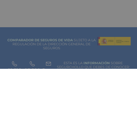
COMPARADOR DE SEGUROS DE VIDA
SUJETO A LA
REGULACIÓN DE LA DIRECCIÓN GENERAL DE
SEGUROS
ESTA ES LA
INFORMACIÓN
SOBRE
SEGURCHOLLO QUE DEBES DE CONOCER:
91 218
93 299
Contacto
NOTA LEGAL
45 83
85 07