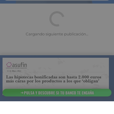
COMPARADOR DE SEGUROS DE VIDA
SUJETO A LA
REGULACIÓN DE LA DIRECCIÓN GENERAL DE
SEGUROS
PULSA Y DESCUBRE SI TU BANCO TE ENGAÑA
ESTA ES LA
INFORMACIÓN
SOBRE
SEGURCHOLLO QUE DEBES DE CONOCER:
91 218
93 299
Contacto
NOTA LEGAL
45 83
85 07