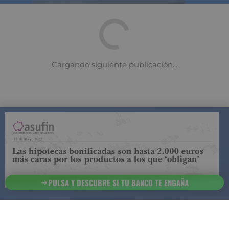
COMPARADOR DE SEGUROS DE VIDA
SUJETO A LA
REGULACIÓN DE LA DIRECCIÓN GENERAL DE
SEGUROS
PULSA Y DESCUBRE SI TU BANCO TE ENGAÑA
ESTA ES LA
INFORMACIÓN
SOBRE
SEGURCHOLLO QUE DEBES DE CONOCER:
91 218
93 299
Contacto
NOTA LEGAL
45 83
85 07