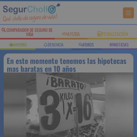
COMPARADOR DE SEGURO DE
AYUDA
PENALIZACIÓN
VIDA
AHORRO
DENUNCIA
FOROS
NOTICIAS
En este momento tenemos las hipotecas
mas baratas en 10 años