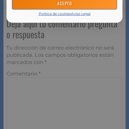
ACEPTO
Política de cookies
Aviso Legal
Deja aquí tu comentario pregunta
o respuesta
Tu dirección de correo electrónico no será
publicada.
Los campos obligatorios están
marcados con
*
Comentario
*