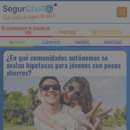
COMPARADOR DE SEGURO DE
AYUDA
PENALIZACIÓN
VIDA
AHORRO
DENUNCIA
FOROS
NOTICIAS
¿En qué comunidades autónomas se
avalan hipotecas para jóvenes con pocos
ahorros?