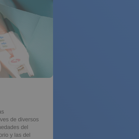
as
aves de diversos
medades del
rio y las del