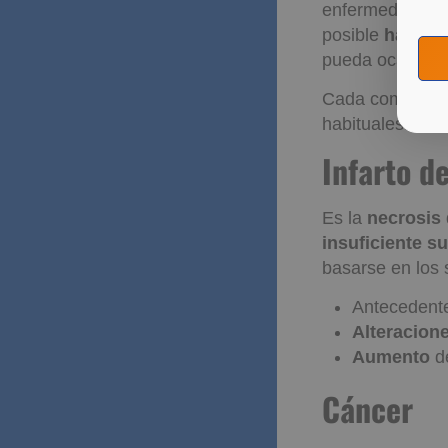
enfermedades
posible
hacer f
pueda ocasiona
Cada compañía p
habituales:
Infarto d
Es la
necrosis
insuficiente s
basarse en los 
Antecedent
Alteracione
Aumento
d
Cáncer