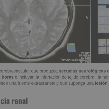
 cerebrovascular que produzca
secuelas neurológicas
o horas
e incluyan la infartación de tejido cerebral, la he
esde una fuente extracraneal y que suponga una
lesión
ncia renal