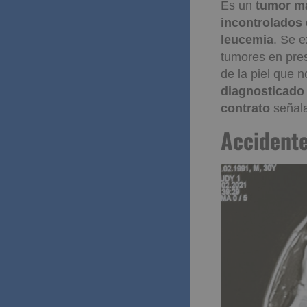
Es un
tumor m
incontrolados
leucemia
. Se e
tumores en pres
de la piel que
diagnosticado 
contrato
señala
Accidente