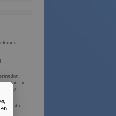
podemos
?
fermedad
,
irmada por un
das como
es,
riedad de
 en
s