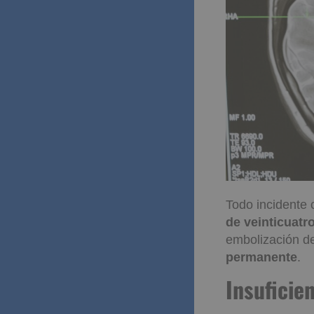
Todo incidente
de veinticuatr
embolización d
permanente
.
Insuficie