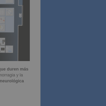
que duren más
morragia y la
 neurológica