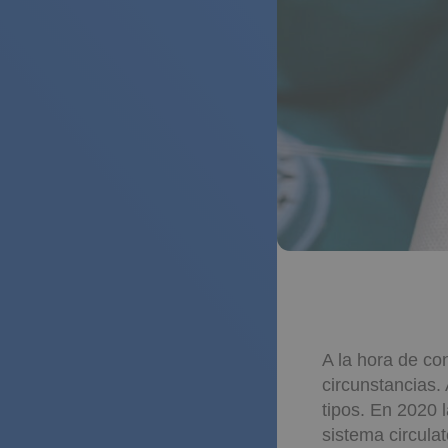
A la hora de co
circunstancias.
tipos. En 2020 
sistema circulat