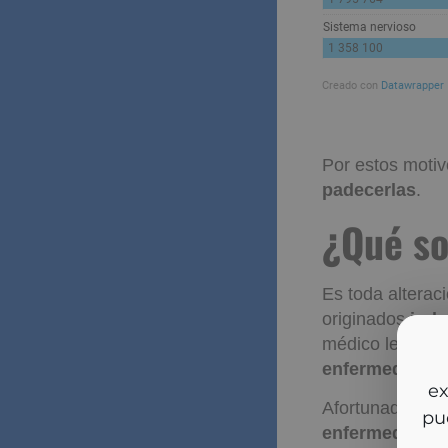
Por estos motiv
padecerlas
.
¿Qué so
Es toda alterac
originados
inde
médico legalmen
enfermedades 
ex
Afortunadament
pu
enfermedades