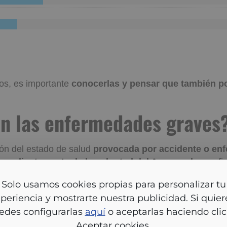
os, es importante
conocerlas y pensar que también 
n las enfermedades graves
ión del estado de salud
provocada por accidente o en
pendientemente de la voluntad del Asegurado
, conf
te reconocido y que coincida con alguna de las defini
Solo usamos cookies propias para personalizar tu
cubiertas
.
periencia y mostrarte nuestra publicidad. Si quier
e, existen
seguros de vida
que
cubren una amplia va
edes configurarlas
aquí
o aceptarlas haciendo clic
. Gracias a estos seguros, quienes padecen una de esta
Aceptar cookies.