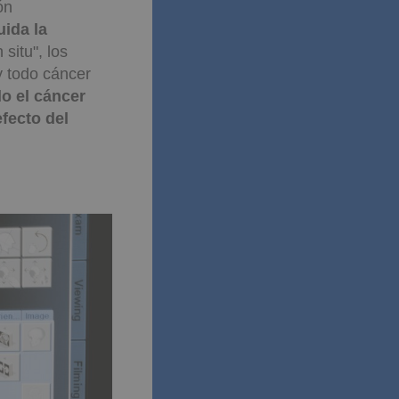
ón
uida la
situ", los
y todo cáncer
o el cáncer
fecto del