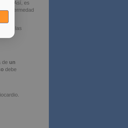
adie. Así, es
ha enfermedad
as son las
a de
un
co
debe
iocardio.