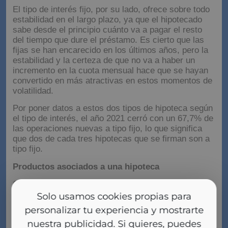
El tipo de interés fijo, por su lado, ofrece sobre todo
estabilidad en el largo plazo, ya que el hipotecado
sabe desde el principio cuánto va a pagar el resto
del tiempo que dure el préstamo. Es cierto que las
fijas se han encarecido en los últimos años, pero la
estabilidad y la certeza de que no va a haber un
incremento en la cuota mensual hace que se hayan
convertido en más atractivas en estos momentos de
volatilidad.
Por poner datos a estos dos tipos de hipoteca según
el tipo de interés, el año 2021 cerró con un 67,7% de
las operaciones nuevas a tipo fijo, lo que significa
que dos de cada tres hipotecas que se firman son a
tipo fijo.
Productos asociados a una hipoteca
Cuando una persona acude a un banco para solicitar
una hipoteca, la entidad financiera tiene el hábito de
Solo usamos cookies propias para
ofrecer productos vinculados a la misma a cambio
personalizar tu experiencia y mostrarte
de obtener una mejora en el tipo de interés final que
nuestra publicidad. Si quieres, puedes
tiene que pagar. Entre esta oferta podemos encontrar