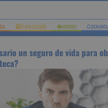
UDA
PENALIZACIÓN
AHORRO
DENUNC
esario un seguro de vida p
 una hipoteca?