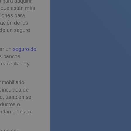
 para adquirir
s que están más
ciones para
uación de los
 de un seguro
tar un
seguro de
os bancos
 a aceptarlo y
nmobiliario,
 vinculada de
go, también se
oductos o
indan un claro
e no sea