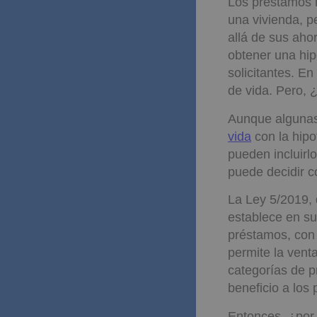
Los préstamos h
una vivienda, 
allá de sus aho
obtener una hip
solicitantes. E
de vida. Pero, 
Aunque algunas 
vida
con la hipo
pueden incluirlo
puede decidir c
La Ley 5/2019, 
establece en su
préstamos, con 
permite la vent
categorías de p
beneficio a los 
Entonces, ¿por