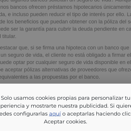
gunos bancos ofrecen préstamos hipotecarios únicamente 
a, e incluso pueden reducir el tipo de interés por ello. L
e los beneficios que puedan obtener con la póliza del 
ede ser la garantía para cubrir la deuda pendiente en c
titular.
estacar que, si se firma una hipoteca con un banco que 
un seguro de vida, el cliente no está obligado a firmar e
uede optar por cualquier seguro de vida disponible en e
e aceptar pólizas alternativas de proveedores que ofre
equivalentes a las propuestas por el banco.
nque algunos bancos soliciten un
seguro de vida
al con
obligatorio tenerlo ni firmarlo con el banco. Los comprad
lo usamos cookies propias para personalizar tu experien
ir si desean contratar un seguro de vida y, en caso afir
ostrarte nuestra publicidad. Si quieres, puedes configura
s opciones disponibles en el mercado.
aquí
o aceptarlas haciendo clic en Aceptar cookies.