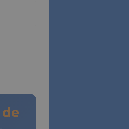
de
Vida