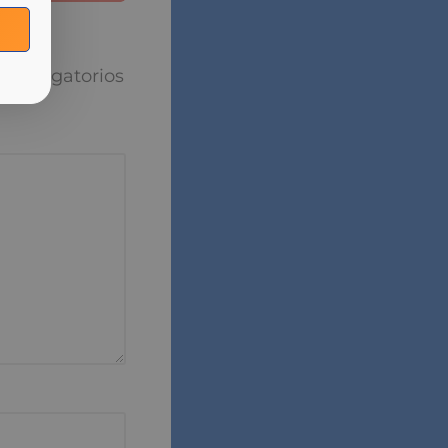
puesta
torios están