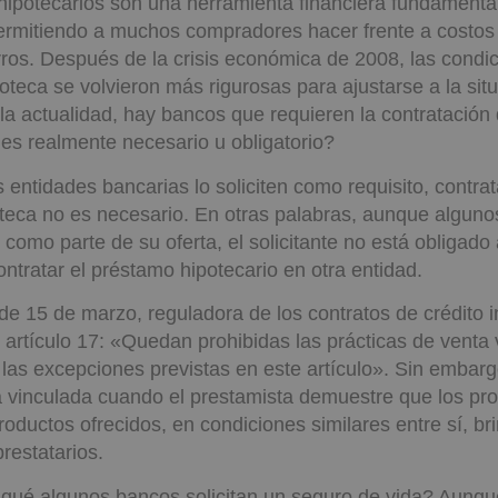
ipotecarios son una herramienta financiera fundamental
permitiendo a muchos compradores hacer frente a costo
rros. Después de la crisis económica de 2008, las condi
oteca se volvieron más rigurosas para ajustarse a la sit
n la actualidad, hay bancos que requieren la contratación
¿es realmente necesario u obligatorio?
entidades bancarias lo soliciten como requisito, contra
teca no es necesario. En otras palabras, aunque algun
 como parte de su oferta, el solicitante no está obligado
ontratar el préstamo hipotecario en otra entidad.
de 15 de marzo, reguladora de los contratos de crédito i
 artículo 17: «Quedan prohibidas las prácticas de venta
las excepciones previstas en este artículo». Sin embar
a vinculada cuando el prestamista demuestre que los pr
roductos ofrecidos, en condiciones similares entre sí, br
prestatarios.
 qué algunos bancos solicitan un seguro de vida? Aunqu