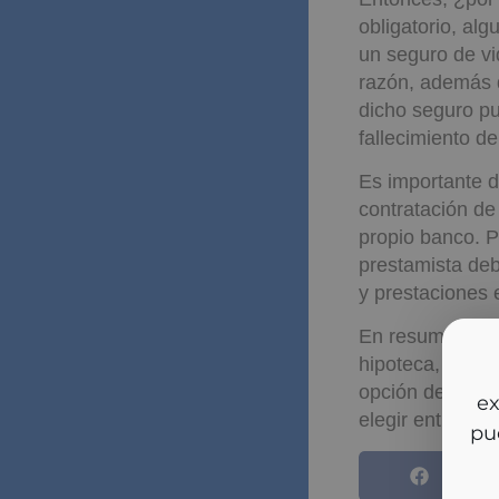
obligatorio, al
un seguro de vid
razón, además d
dicho seguro pu
fallecimiento del 
Es importante d
contratación de 
propio banco. P
prestamista deb
y prestaciones 
En resumen, au
hipoteca, no es 
So
opción de decid
y m
elegir entre la