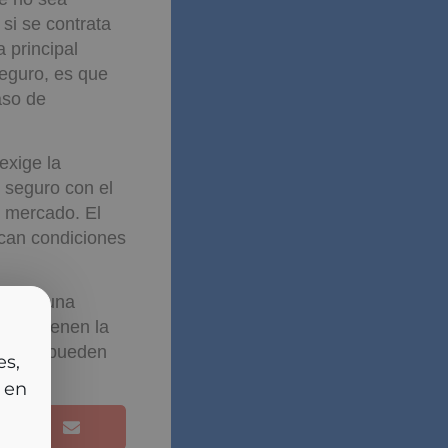
si se contrata
a principal
seguro, es que
aso de
exige la
l seguro con el
l mercado. El
zcan condiciones
ceder una
ores tienen la
cia
mativo, pueden
rlas