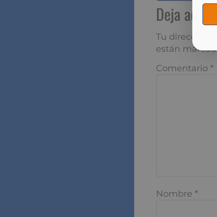
Deja aqu
Tu dirección de
marcados con
*
Comentario
*
Nombre
*