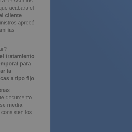
tra de Asuntos
que acabara el
l cliente
inistros aprobó
amilias
ar?
el tratamiento
emporal para
tar la
as a tipo fijo
.
uenas
este documento
ase media
 consisten los