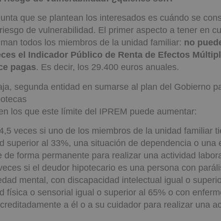
unta que se plantean los interesados es cuándo se con
riesgo de vulnerabilidad. El primer aspecto a tener en c
man todos los miembros de la unidad familiar:
no puede
veces el Indicador Público de Renta de Efectos Múltip
rce pagas
. Es decir, los 29.400 euros anuales.
ja, segunda entidad en sumarse al plan del Gobierno par
potecas
en los que este límite del IPREM puede aumentar:
4,5 veces si uno de los miembros de la unidad familiar t
d superior al 33%, una situación de dependencia o una
e de forma permanente para realizar una actividad labora
eces si el deudor hipotecario es una persona con parális
dad mental, con discapacidad intelectual igual o superi
d física o sensorial igual o superior al 65% o con enfe
creditadamente a él o a su cuidador para realizar una act