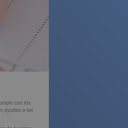
umplir con los
as ayudas a las