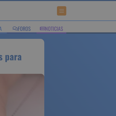
IA
FOROS
NOTICIAS
nsables
arias