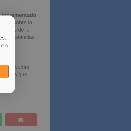
to incrementado
caria sobre la
momento de la
cia
 circunstancias
rlas
on las ayudas
os netos
que