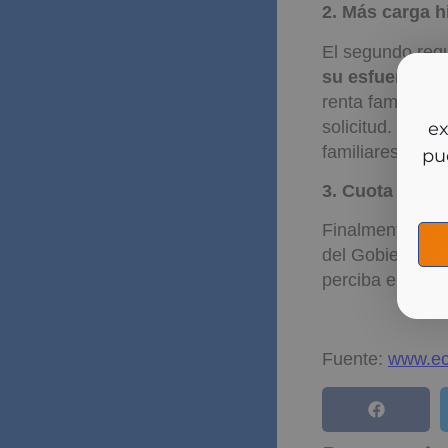
2. Más carga h
El segundo requ
su esfuerzo de
renta familiar-
So
solicitud. Otra
y m
familiares de es
3. Cuota super
Finalmente, par
del Gobierno,
s
perciba el conj
Fuente:
www.ec