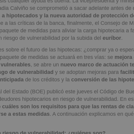
sis cualquier ayuda es buena. La vicepresidenta y minis
dia Calviño se comprometió a sacar adelante antes de 
 a hipotecados y la nueva autoridad de protección de
 a las críticas de la banca, finalmente, el Consejo de M
paquete de medidas para aliviar la carga hipotecaria a f
n riesgo de vulnerabilidad por la subida del
euríbor
.
s sobre el futuro de las hipotecas: ¿comprar ya o esper
 paquete de medidas se actuará en tres vías: se
mejora 
s vulnerables
, se abre un
nuevo marco de actuación t
esgo de vulnerabilidad
y se adoptan mejoras para
facili
nticipada
de los créditos y la
conversión de las hipotec
ial del Estado (BOE) publicó este jueves el Código de B
deudores hipotecarios en riesgo de vulnerabilidad. En 
o
cuáles son los requisitos para que las rentas de cl
se a estas medidas
. A continuación explicamos en qué
 riesgo de vulnerabilidad: ¿quiénes son?