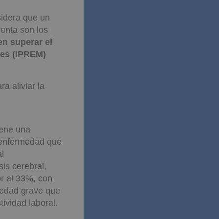
sidera que un
uenta son los
n superar el
les (IPREM)
a aliviar la
iene una
 enfermedad que
l
is cerebral,
or al 33%, con
rmedad grave que
ividad laboral.