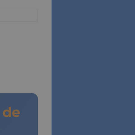
de
Vida