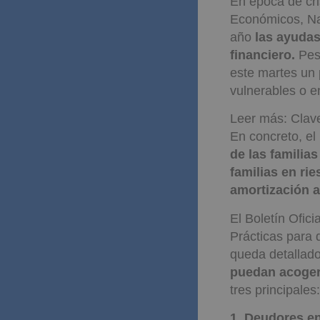
En época de cri
Económicos, Na
año
las ayudas
financiero.
Pese
este martes un 
vulnerables o e
Leer más: Clave
En concreto, el
de las familia
familias en ri
amortización a
El Boletín Ofic
Prácticas para 
queda detallad
puedan acoger
tres principales:
1. Deudores en