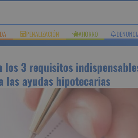
UDA
PENALIZACIÓN
AHORRO
DENUNC
on los 3 requisitos indispe
ceder a las ayudas hipotec