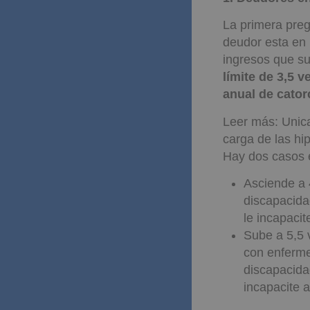
La primera preg
deudor esta en 
ingresos que su
límite de 3,5 
anual de cato
Leer más: Unica
carga de las hi
Hay dos casos 
Asciende a 
discapacida
le incapacit
Sube a 5,5 v
con enferme
discapacida
incapacite a