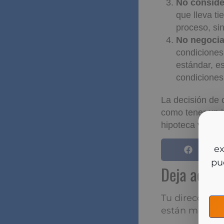
No conside
que lleva ti
proceso, si
No negocia
condiciones
estándar, e
condiciones
La decisión de 
como tener un 
hipoteca variabl
So
y m
Deja aqu
Tu dirección de
marcados con
*