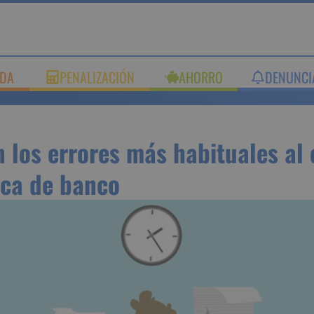
UDA
PENALIZACIÓN
AHORRO
DENUNC
on los errores más habitual
 la hipoteca de banco