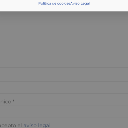
nico
*
cepto el
aviso legal