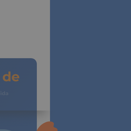
de
Vida