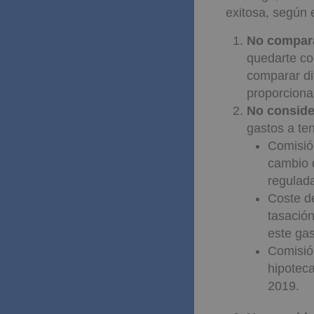
exitosa, según e
No compar
quedarte co
comparar di
proporcionar
No conside
gastos a te
Comisión
cambio 
regulada
Coste de
tasación
este gas
Comisión
hipotec
2019.