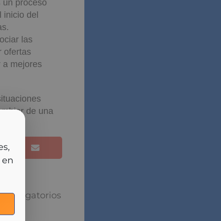
s un proceso
 inicio del
as.
ciar las
 ofertas
r a mejores
situaciones
ambiar de una
cia
rlas
puesta
torios están