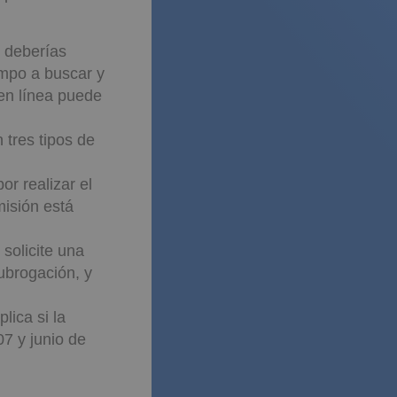
o deberías
empo a buscar y
en línea puede
 tres tipos de
r realizar el
misión está
solicite una
ubrogación, y
lica si la
7 y junio de