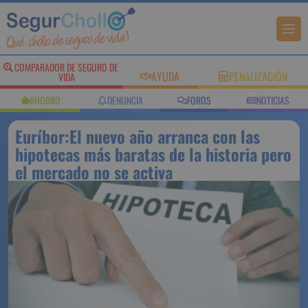
COMPARADOR DE SEGURO DE
AYUDA
PENALIZACIÓN
VIDA
AHORRO
DENUNCIA
FOROS
NOTICIAS
Euríbor:El nuevo año arranca con las
hipotecas más baratas de la historia pero
el mercado no se activa