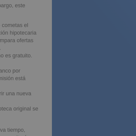
bargo, este
 cometas el
ión hipotecaria
ompara ofertas
.
 es gratuito.
banco por
misión está
rir una nueva
oteca original se
eva tiempo,