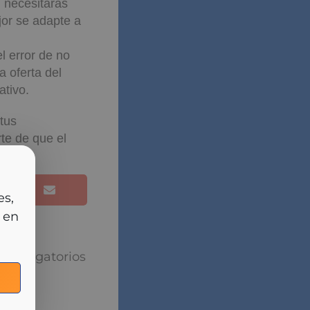
 necesitarás
jor se adapte a
 error de no
a oferta del
ativo.
tus
te de que el
cia
rlas
puesta
torios están