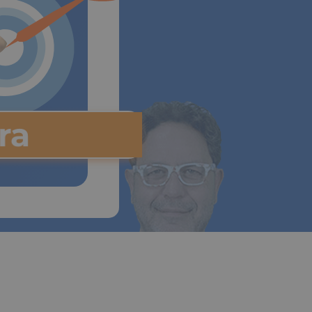
ora
n