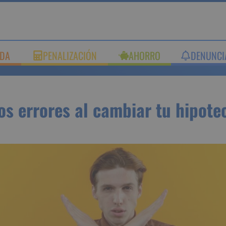
UDA
PENALIZACIÓN
AHORRO
DENUNC
stos errores al cambiar tu 
co