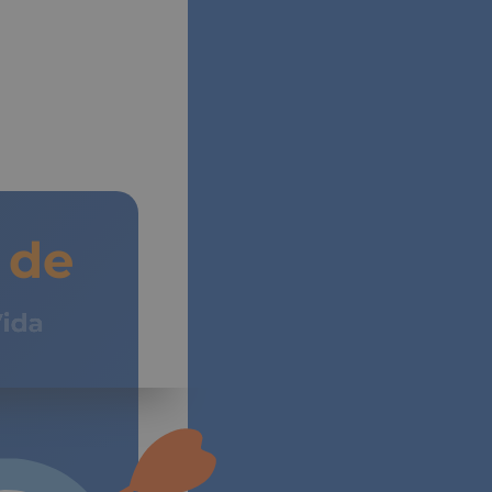
de
Vida