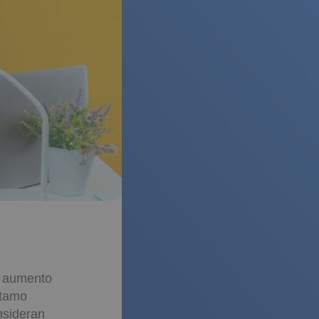
l aumento
stamo
nsideran