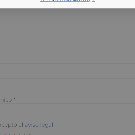
nico
*
cepto el
aviso legal