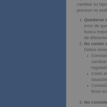
cambiar su hipo
proceso no est
Quedarse c
error de qu
busca mejor
de diferent
No contar 
Debes tener
Comisión
cambiar 
regulada
Costo d
tasación
Comisión
firmó en
No conside