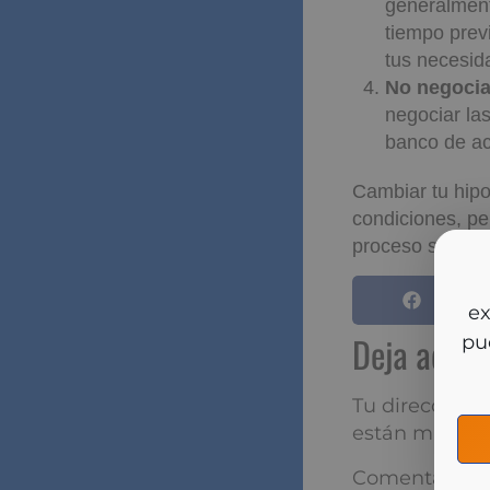
generalment
tiempo prev
tus necesid
No negocia
negociar la
banco de ac
Cambiar tu hipo
condiciones, pe
proceso sea ben
So
y m
Deja aqu
Tu dirección de
marcados con
*
Comentario
*