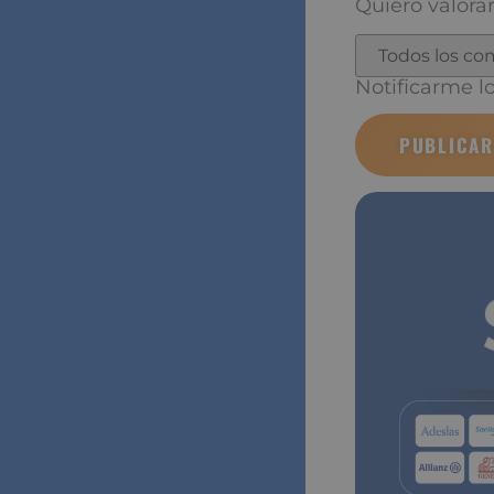
Quiero valorar
Notificarme los