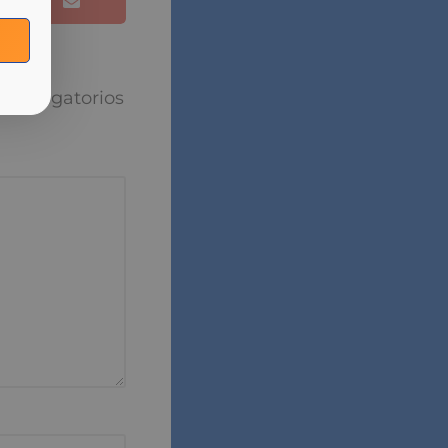
puesta
torios están