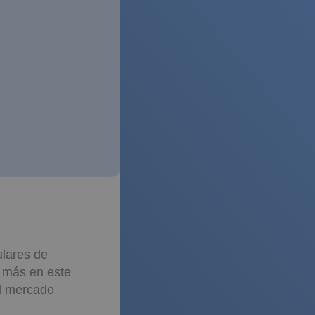
ulares de
á más en este
el mercado