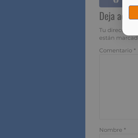
Deja aqu
Tu dirección de
marcados con
*
Comentario
*
Nombre
*