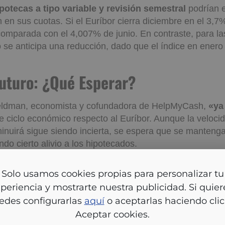
potecas a tipo variable y revisión semestral
podrían 
 en sus cuotas. Si el Euríbor cierra diciembre en el 3,7
omparada con el 4,007% de junio. En contraste, para la
 se anticipa una reducción, dado que el índice en enero
a Futuro: ¿Qué Esperar?
eldman, economista y cofundadora de HelpMyCash,
«ya
e ciclo económico respecto al Euríbor. Aunque la veloci
minuirá sigue siendo incierta, se espera que se mantenga
ndo cierto alivio a los hipotecados.
a los hipotecados en España parece mejorar con la esta
ambio representa un respiro importante, ofreciendo cierta
lo usamos cookies propias para personalizar tu experien
n el sector de las hipotecas variables. Sin embargo, se 
ostrarte nuestra publicidad. Si quieres, puedes configura
l ritmo de recuperación económica y las futuras decisio
aquí
o aceptarlas haciendo clic en Aceptar cookies.