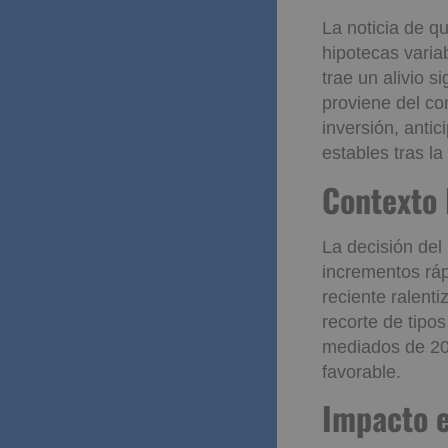
La noticia de qu
hipotecas vari
trae un alivio s
proviene del co
inversión, anti
estables tras la
Context
La decisión del
incrementos ráp
reciente ralent
recorte de tipo
mediados de 202
favorable.
Impacto