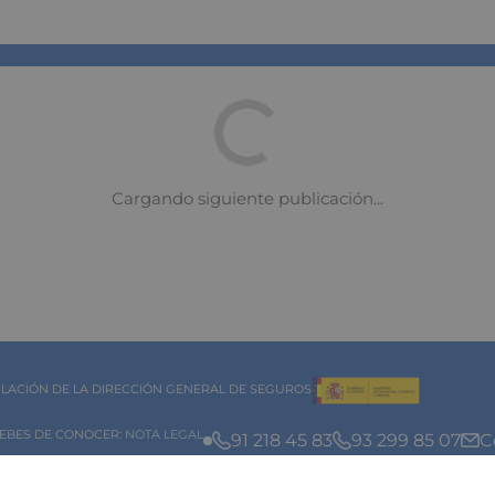
Oportunidades Hipotecaria
que Facilitan la Compra d
a a Jóvenes