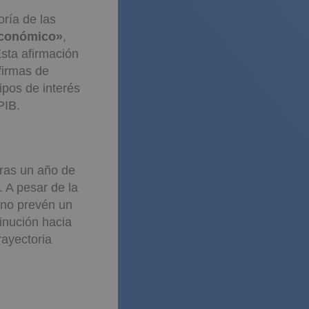
oría de las
 económico»
,
Esta afirmación
firmas de
ipos de interés
PIB.
del BCE
tras un año de
. A pesar de la
s no prevén un
inución hacia
rayectoria