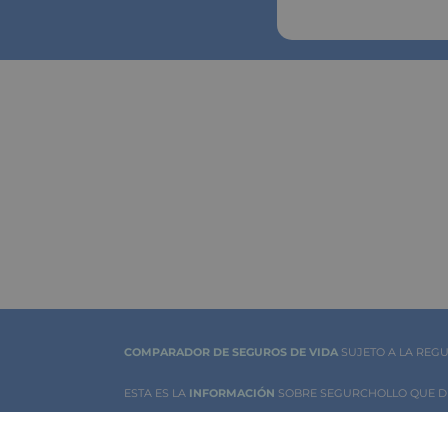
Nuevas 
Bancos 
Viviend