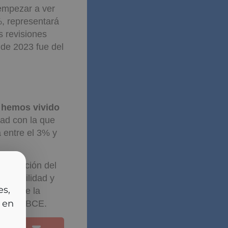
empezar a ver
%, representará
s revisiones
 de 2023 fue del
 hemos vivido
dad con la que
 entre el 3% y
bilización del
 estabilidad y
cia
mantiene la
rlas
nes del BCE.