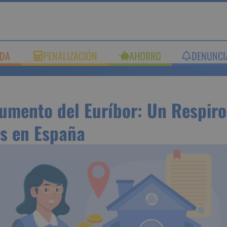
UDA
PENALIZACIÓN
AHORRO
DENUNC
 Aumento del Euríbor: Un R
s Hipotecas en España