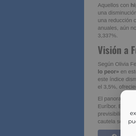
Aquellos con
hi
una disminución
una reducción c
anuales, aún no
3,337%.
Visión 
Según Olivia F
lo peor»
en est
este índice dis
el 3,5%, ofrecie
El panorama par
Euríbor. Este c
So
previsibilidad e
y m
cautela sobre e