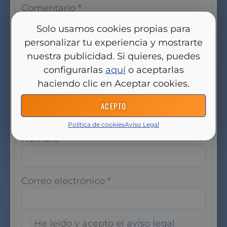
Comentario
*
Solo usamos cookies propias para
personalizar tu experiencia y mostrarte
nuestra publicidad. Si quieres, puedes
configurarlas
aquí
o aceptarlas
haciendo clic en Aceptar cookies.
ACEPTO
Política de cookies
Aviso Legal
Nombre
*
Correo electrónico
*
He leído y acepto el
aviso legal