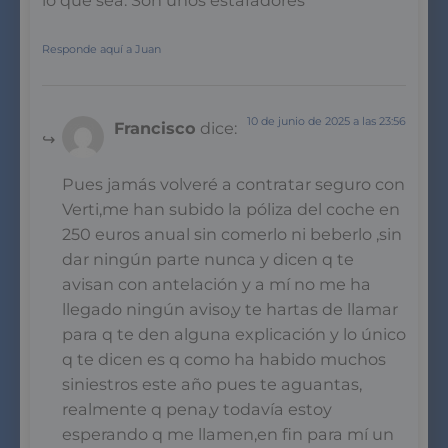
lo que sea. Son unos estafadores
Responde aquí a Juan
10 de junio de 2025 a las 23:56
Francisco
dice:
Pues jamás volveré a contratar seguro con
Verti,me han subido la póliza del coche en
250 euros anual sin comerlo ni beberlo ,sin
dar ningún parte nunca y dicen q te
avisan con antelación y a mí no me ha
llegado ningún aviso,y te hartas de llamar
para q te den alguna explicación y lo único
q te dicen es q como ha habido muchos
siniestros este año pues te aguantas,
realmente q pena,y todavía estoy
esperando q me llamen,en fin para mí un