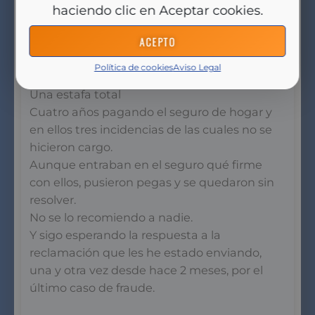
haciendo clic en Aceptar cookies.
ACEPTO
29 de mayo de 2024 a las 03:24
Maria
dice:
Política de cookies
Aviso Legal
Una estafa total
Cuatro años pagando el seguro de hogar y
en ellos tres incidencias de las cuales no se
hicieron cargo.
Aunque entraban en el seguro qué firme
con ellos, pusieron pegas y se quedaron sin
resolver.
No se lo recomiendo a nadie.
Y sigo esperando la respuesta a la
reclamación que les he estado enviando,
una y otra vez desde hace 2 meses, por el
último caso de fraude.