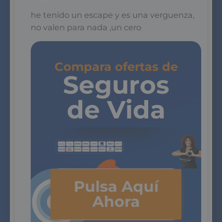
he tenido un escape y es una verguenza,
no valen para nada ,un cero
Compara ofertas de
Seguros
de Vida
Pulsa Aquí
Ahora