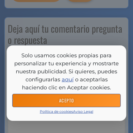
Deja aquí tu comentario pregunta
o respuesta
Tu dirección de correo electrónico no será
Solo usamos cookies propias para
publicada.
Los campos obligatorios están
personalizar tu experiencia y mostrarte
marcados con
*
nuestra publicidad. Si quieres, puedes
configurarlas
aquí
o aceptarlas
Comentario
*
haciendo clic en Aceptar cookies.
ACEPTO
Política de cookies
Aviso Legal