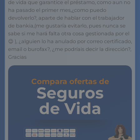
de vida que garantice el préstamo, como aun no
ha pasado el primer mes,¿como puedo
devolverlo?, aparte de hablar con el trabajador
de bankia,(me gustaría evitarlo, pues nunca se
sabe si me hará falta otra cosa gestionada por el
😉 ), ¿alguien lo ha anulado por correo certificado,
email o burofax?, ¿me podríais decir la dirección?,
Gracias
Compara ofertas de
Seguros
de Vida