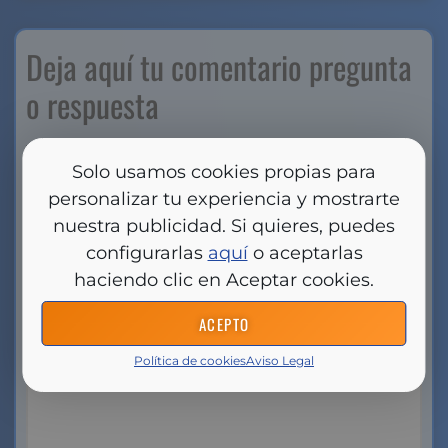
Deja aquí tu comentario pregunta
o respuesta
Tu dirección de correo electrónico no será
Solo usamos cookies propias para
publicada.
Los campos obligatorios están
personalizar tu experiencia y mostrarte
marcados con
*
nuestra publicidad. Si quieres, puedes
Comentario
*
configurarlas
aquí
o aceptarlas
haciendo clic en Aceptar cookies.
ACEPTO
Política de cookies
Aviso Legal