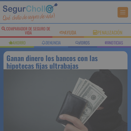
COMPARADOR DE SEGURO DE
AYUDA
PENALIZACIÓN
VIDA
AHORRO
DENUNCIA
FOROS
NOTICIAS
Ganan dinero los bancos con las
hipotecas fijas ultrabajas