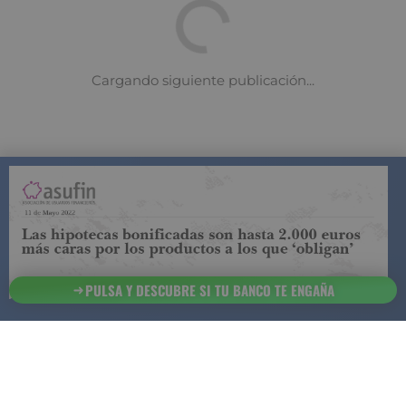
COMPARADOR DE SEGUROS DE VIDA
SUJETO A LA
REGULACIÓN DE LA DIRECCIÓN GENERAL DE
SEGUROS
PULSA Y DESCUBRE SI TU BANCO TE ENGAÑA
ESTA ES LA
INFORMACIÓN
SOBRE
SEGURCHOLLO QUE DEBES DE CONOCER:
91 218
93 299
Contacto
NOTA LEGAL
45 83
85 07