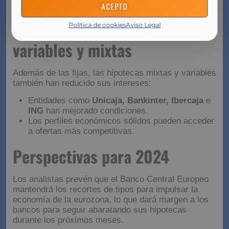
ACEPTO
las entidades.
Rebajas también en hipotecas
Política de cookies
Aviso Legal
variables y mixtas
Además de las fijas, las hipotecas mixtas y variables
también han reducido sus intereses:
Entidades como
Unicaja, Bankinter, Ibercaja
e
ING
han mejorado condiciones.
Los perfiles económicos sólidos pueden acceder
a ofertas más competitivas.
Perspectivas para 2024
Los analistas prevén que el Banco Central Europeo
mantendrá los recortes de tipos para impulsar la
economía de la eurozona, lo que dará margen a los
bancos para seguir abaratando sus hipotecas
durante los próximos meses.