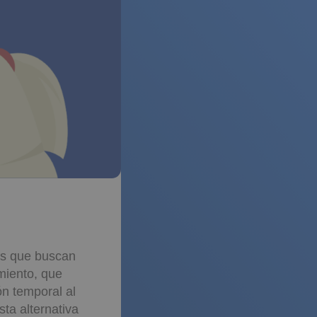
os que buscan
amiento, que
n temporal al
ta alternativa