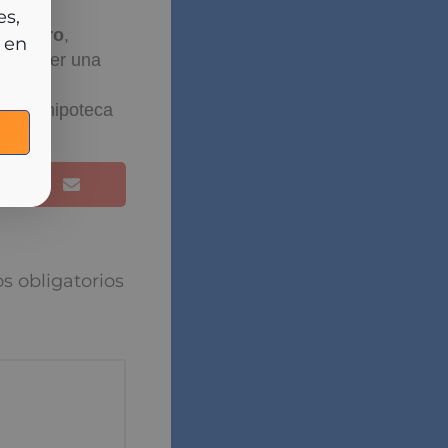
cia
rlas
nanciero
,
 de tener una
erar
ue la hipoteca
les.
puesta
torios están