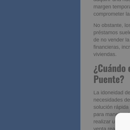
margen temporal
comprometer la
No obstante, l
préstamos suele
de no vender la
financieras, in
viviendas.
¿Cuándo
Hipotec
La idoneidad de
necesidades de 
solución rápida
para manejar si
realizar un aná
venta realista p