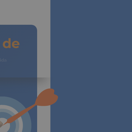
de
Vida