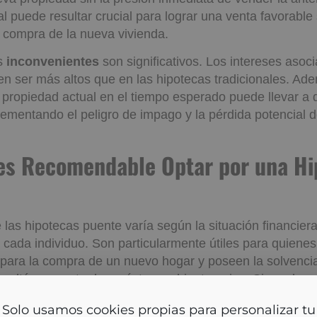
 puede resultar crucial para lograr una venta favorable 
 compra de la nueva vivienda.
os
inconvenientes
son significativos. Los intereses asoc
n ser más altos que en las hipotecas tradicionales. Ade
 propiedad actual en el tiempo esperado puede llevar a d
crementando el peligro de impago y la pérdida potencial
 es Recomendable Optar po
a Puente?
 las hipotecas puente varía según la situación financiera
cada individuo. Son particularmente útiles para quiene
 para la compra de un nuevo hogar y poseen la solvenci
multáneamente dos préstamos hipotecarios. Sin embargo
lisis detallado de los costos y riesgos, contemplando si
ara la propiedad actual.