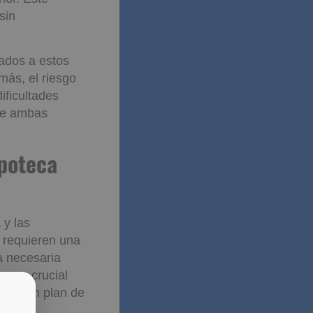
sin
iados a estos
más, el riesgo
ificultades
 de ambas
r una
 y las
s requieren una
a necesaria
, es crucial
empre un plan de