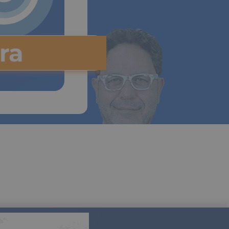
ora
 Marzo,