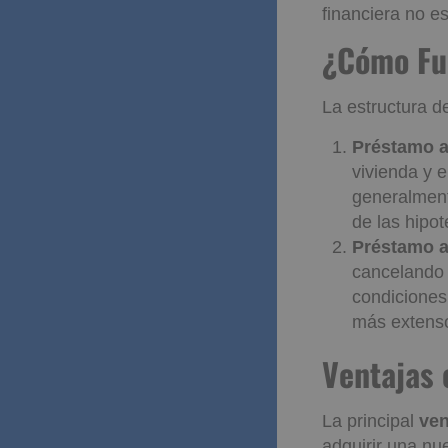
financiera no e
¿Cómo F
La estructura d
Préstamo a
vivienda y e
generalment
de las hipo
Préstamo a
cancelando 
condiciones
más extenso
Ventaja
La principal
ven
adquirir una nu