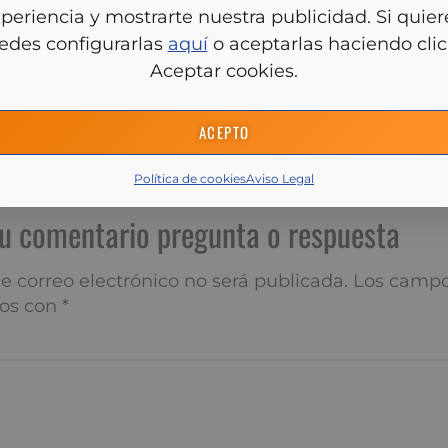
lo usamos cookies propias para personalizar tu experien
ostrarte nuestra publicidad. Si quieres, puedes configura
 una decisión, se recomienda
consultar a un asesor fi
aquí
o aceptarlas haciendo clic en Aceptar cookies.
iones entre diversas entidades bancarias y asegurarse
enta efectiva para el hogar actual. La clave está en pond
tanto las ventajas como las desventajas, asegurando q
ACEPTO
mente la mejor opción según las circunstancias persona
Política de cookies
Aviso Legal
í tu comentario pregunta o res
 correo electrónico no será publicada.
Los campos obliga