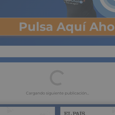
Pulsa Aquí Ah
bor se reduce al mínimo en
o grandes subidas en las
as