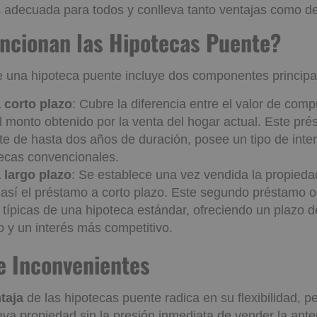
s adecuada para todos y conlleva tanto ventajas como d
uncionan las Hipotecas Pue
e una hipoteca puente incluye dos componentes principa
 corto plazo
: Cubre la diferencia entre el valor de com
l monto obtenido por la venta del hogar actual. Este pré
e de hasta dos años de duración, posee un tipo de inter
tecas convencionales.
 largo plazo
: Se establece una vez vendida la propieda
así el préstamo a corto plazo. Este segundo préstamo o
 típicas de una hipoteca estándar, ofreciendo un plazo 
 y un interés más competitivo.
s e Inconvenientes
taja
de las hipotecas puente radica en su flexibilidad, p
eva propiedad sin la presión inmediata de vender la anter