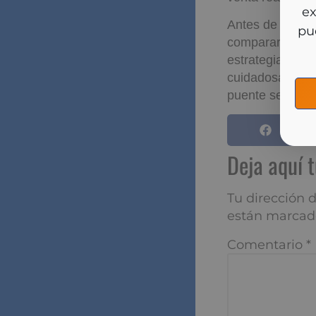
So
y m
Antes de tomar
comparar condic
estrategia de v
cuidadosamente 
puente sea real
Deja aqu
Tu dirección de
marcados con
*
Comentario
*