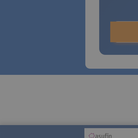
El eurí
alejand
hipotec