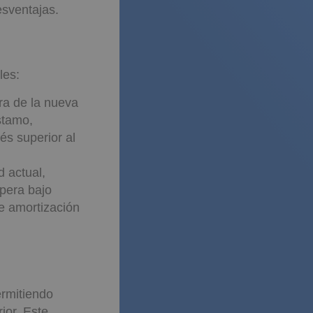
esventajas.
nte?
les:
pra de la nueva
stamo,
és superior al
d actual,
pera bajo
de amortización
ermitiendo
ior. Este