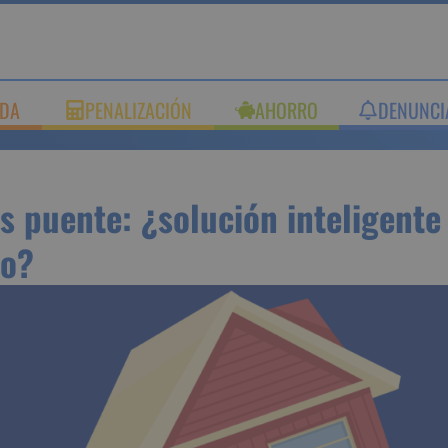
UDA
PENALIZACIÓN
AHORRO
DENUNC
as puente: ¿solución inteli
financiero?