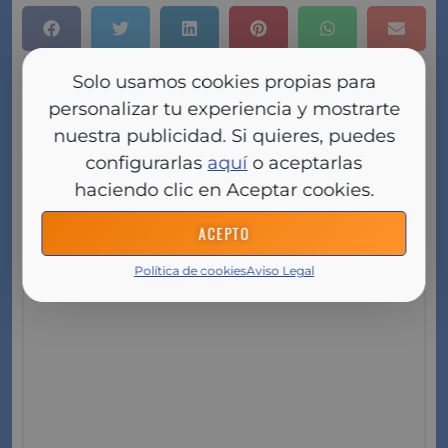
Deja aquí tu comentario pregunta
Solo usamos cookies propias para
o respuesta
personalizar tu experiencia y mostrarte
nuestra publicidad. Si quieres, puedes
configurarlas
aquí
o aceptarlas
Tu dirección de correo electrónico no será
publicada.
Los campos obligatorios están
haciendo clic en Aceptar cookies.
marcados con
*
ACEPTO
Comentario
*
Política de cookies
Aviso Legal