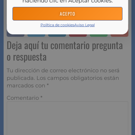
haciendo clic en Aceptar cookies.
gran medida de mantener una
vigilancia constante
y seguir las mejores prácticas de seguridad
ACEPTO
recomendadas por tu banco.
Política de cookies
Aviso Legal
Deja aquí tu comentario pregunta
o respuesta
Tu dirección de correo electrónico no será
publicada.
Los campos obligatorios están
marcados con
*
Comentario
*