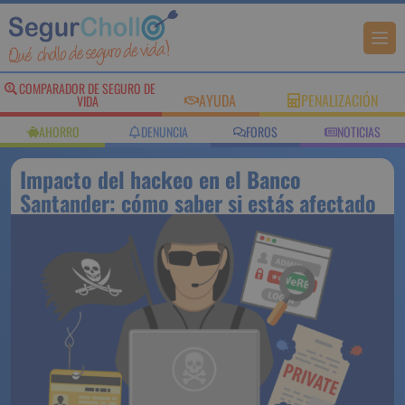
COMPARADOR DE SEGURO DE
AYUDA
PENALIZACIÓN
VIDA
AHORRO
DENUNCIA
FOROS
NOTICIAS
Impacto del hackeo en el Banco
Santander: cómo saber si estás afectado