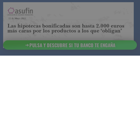
COMPARADOR DE SEGUROS DE VIDA
SUJETO A LA
REGULACIÓN DE LA DIRECCIÓN GENERAL DE
SEGUROS
PULSA Y DESCUBRE SI TU BANCO TE ENGAÑA
ESTA ES LA
INFORMACIÓN
SOBRE
SEGURCHOLLO QUE DEBES DE CONOCER:
91 218
93 299
Contacto
NOTA LEGAL
45 83
85 07