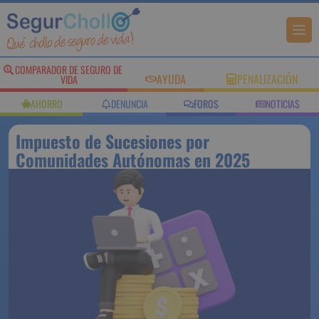
COMPARADOR DE SEGURO DE
AYUDA
PENALIZACIÓN
VIDA
AHORRO
DENUNCIA
FOROS
NOTICIAS
Impuesto de Sucesiones por
Comunidades Autónomas en 2025