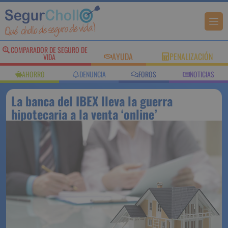
COMPARADOR DE SEGURO DE
AYUDA
PENALIZACIÓN
VIDA
AHORRO
DENUNCIA
FOROS
NOTICIAS
La banca del IBEX lleva la guerra
hipotecaria a la venta ‘online’