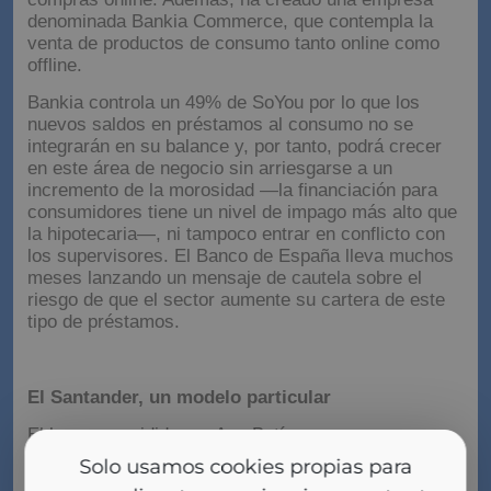
denominada Bankia Commerce, que contempla la
venta de productos de consumo tanto online como
offline.
Bankia controla un 49% de SoYou por lo que los
nuevos saldos en préstamos al consumo no se
integrarán en su balance y, por tanto, podrá crecer
en este área de negocio sin arriesgarse a un
incremento de la morosidad —la financiación para
consumidores tiene un nivel de impago más alto que
la hipotecaria—, ni tampoco entrar en conflicto con
los supervisores. El Banco de España lleva muchos
meses lanzando un mensaje de cautela sobre el
riesgo de que el sector aumente su cartera de este
tipo de préstamos.
El Santander, un modelo particular
El banco presidido por Ana Botín se expone a
ecommerce de una forma diferente a sus
Solo usamos cookies propias para
competidores. A diferencia de Caixabank o BBVA, el