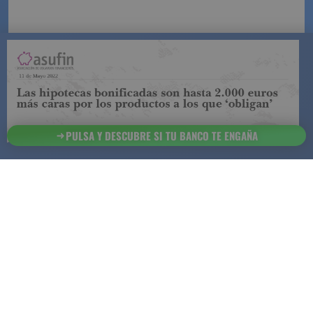
12 de marzo 2026
PULSA Y DESCUBRE SI TU BANCO TE ENGAÑA
Contratar un seguro de vida puede ser una de las
decisiones más importantes para proteger la
estabilidad económica de una familia.
Puede
servir para dejar tranquilidad a los seres queridos si
el asegurado fallece, para cubrir una hipoteca, para
garantizar el futuro de los hijos o incluso para
planificar mejor el ahorro, según el tipo de póliza
elegida.
Pero una vez tomada la decisión, conviene no
precipitarse.
No se trata de contratar el primer
seguro que aparezca
, sino de elegir una póliza que