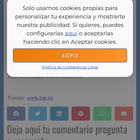
Solo usamos cookies propias para
La decisión del TJUE tiene origen en dos cuestiones
judiciales. La primera es un procedimiento contra
personalizar tu experiencia y mostrarte
CaixaBank planteada por el Juzgado de Primera
nuestra publicidad. Si quieres, puedes
Instancia nº17 de Palma de Mallorca y la segunda
configurarlas
aquí
o aceptarlas
procede del Juzgado de Primera Instancia e
Instrucción nº6 de Ceuta en relación con un caso
haciendo clic en Aceptar cookies.
con BBVA.
ACEPTO
El tribunal europeo ha considerado que es ilegal que
un juez nacional niegue a una persona que pueda
Política de cookies
Aviso Legal
recibir el dinero de unas cláusulas cuando estas han
sido declaradas como abusivas.
Fuente:
www.lne.es
Deja aquí tu comentario pregunta