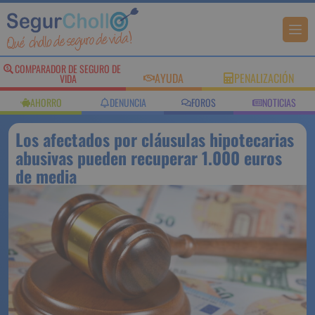
COMPARADOR DE SEGURO DE
AYUDA
PENALIZACIÓN
VIDA
AHORRO
DENUNCIA
FOROS
NOTICIAS
Los afectados por cláusulas hipotecarias
abusivas pueden recuperar 1.000 euros
de media