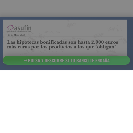
COMPARADOR DE SEGUROS DE VIDA
SUJETO A LA
REGULACIÓN DE LA DIRECCIÓN GENERAL DE
SEGUROS
PULSA Y DESCUBRE SI TU BANCO TE ENGAÑA
ESTA ES LA
INFORMACIÓN
SOBRE
SEGURCHOLLO QUE DEBES DE CONOCER:
91 218
93 299
Contacto
NOTA LEGAL
45 83
85 07